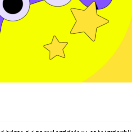
 invierno, si vives en el hemisferio sur, ¡no ha terminado! 