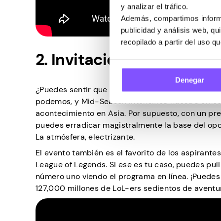
y analizar el tráfico.
Además, compartimos informa
publicidad y análisis web, q
recopilado a partir del uso q
2. Invitacional de mitad
Denegar
¿Puedes sentir que LoL supera al mundo pixelad
podemos, y Mid-Season intensifica nuestra emoc
acontecimiento en Asia. Por supuesto, con un pr
puedes erradicar magistralmente la base del opo
La atmósfera, electrizante.
El evento también es el favorito de los aspirant
League of Legends. Si ese es tu caso, puedes pul
número uno viendo el programa en línea. ¡Puede
127,000 millones de LoL-ers sedientos de avent