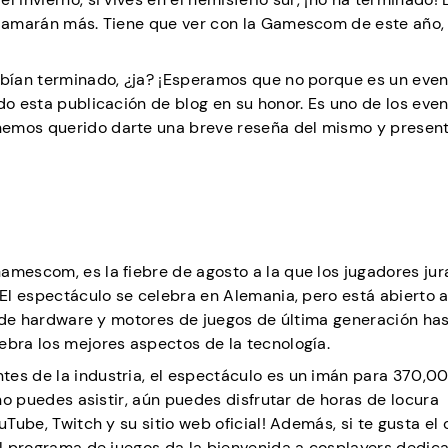
lo amarán más. Tiene que ver con la Gamescom de este año,
habían terminado, ¿ja? ¡Esperamos que no porque es un eve
do esta publicación de blog en su honor. Es uno de los eve
hemos querido darte una breve reseña del mismo y presen
amescom, es la fiebre de agosto a la que los jugadores jur
 El espectáculo se celebra en Alemania, pero está abierto a
Desde hardware y motores de juegos de última generación ha
lebra los mejores aspectos de la tecnología.
tes de la industria, el espectáculo es un imán para 370,0
 no puedes asistir, aún puedes disfrutar de horas de locura
uTube, Twitch y su sitio web oficial! Además, si te gusta el 
¡el programa de juegos da la bienvenida a cosplayers dedic