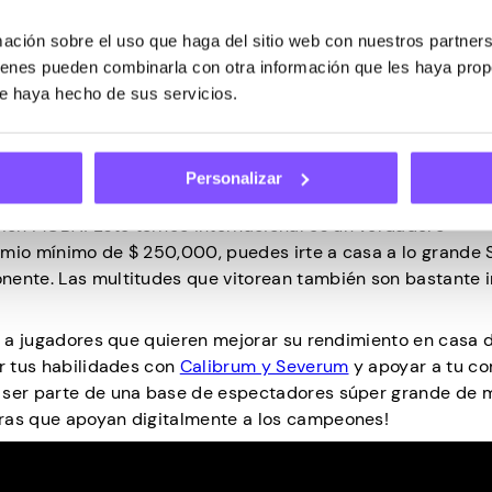
ción sobre el uso que haga del sitio web con nuestros partners
uienes pueden combinarla con otra información que les haya pro
ue haya hecho de sus servicios.
 de temporada
Personalizar
o de las jugadas épicas basadas en equipos? ¡Ciertamente
ión MOBA! Este torneo internacional es un verdadero
emio mínimo de $ 250,000, puedes irte a casa a lo grande 
nente. Las multitudes que vitorean también son bastante i
es a jugadores que quieren mejorar su rendimiento en casa 
ir tus habilidades con
Calibrum y Severum
y apoyar a tu c
s ser parte de una base de espectadores súper grande de 
uras que apoyan digitalmente a los campeones!