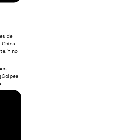
res de
 China.
te. Y no
bes
 ¡Golpea
.