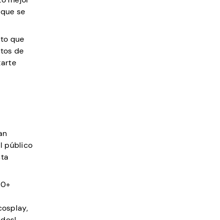
 que se
nto que
ntos de
tarte
an
l público
sta
00+
cosplay,
ados!