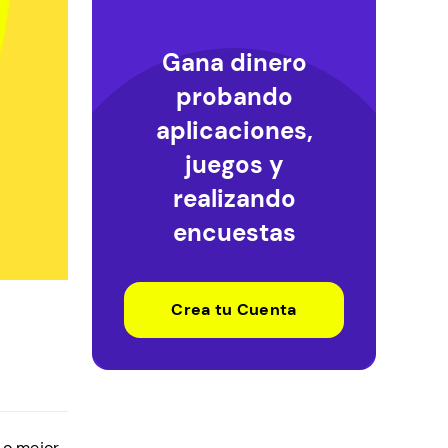
Gana dinero
probando
aplicaciones,
juegos y
realizando
encuestas
Crea tu Cuenta
Lo mejor