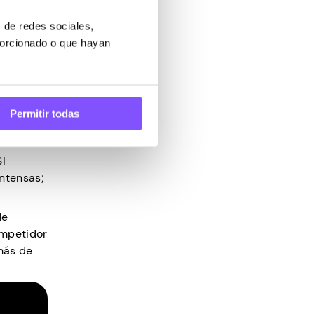
 de redes sociales,
porcionado o que hayan
Permitir todas
SI
ntensas;
de
ompetidor
más de