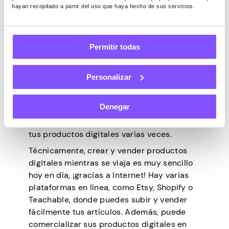
hayan recopilado a partir del uso que haya hecho de sus servicios.
plantillas de diseño, arte digital, gráficos,
plantillas de presentación, impresiones
digitales y muchos más. ¿Qué hace que
Permitir todas
esta empresa sea interesante? Bueno,
después de crear un artículo digital, no
tiene que incurrir en ningún costo adicional.
Personalizar
Por ejemplo, no hay más gastos asociados
con la fabricación del artículo, así como
Denegar
con la entrega a un cliente. ¡Lo envías por
correo electrónico! Además, puedes vender
tus productos digitales varias veces.
Técnicamente, crear y vender productos
digitales mientras se viaja es muy sencillo
hoy en día, ¡gracias a Internet! Hay varias
plataformas en línea, como Etsy, Shopify o
Teachable, donde puedes subir y vender
fácilmente tus artículos. Además, puede
comercializar sus productos digitales en