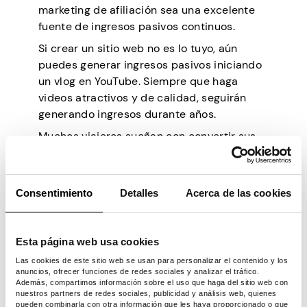
marketing de afiliación sea una excelente
fuente de ingresos pasivos continuos.
Si crear un sitio web no es lo tuyo, aún
puedes generar ingresos pasivos iniciando
un vlog en YouTube. Siempre que haga
videos atractivos y de calidad, seguirán
generando ingresos durante años.
Muchos viajeros sueñan con convertir sus
experiencias de viaje en una fuente de
ingresos pasivos. Entonces, comience a
aprender las habilidades necesarias y no
Consentimiento
Detalles
Acerca de las cookies
se arrepentirá.
Vender productos digitales
Esta página web usa cookies
Los productos digitales se han vuelto cada
Las cookies de este sitio web se usan para personalizar el contenido y los
vez más populares como fuente de ingresos
anuncios, ofrecer funciones de redes sociales y analizar el tráfico.
Además, compartimos información sobre el uso que haga del sitio web con
pasivos entre los viajeros. Estos productos
nuestros partners de redes sociales, publicidad y análisis web, quienes
pueden incluir libros electrónicos, cursos,
pueden combinarla con otra información que les haya proporcionado o que