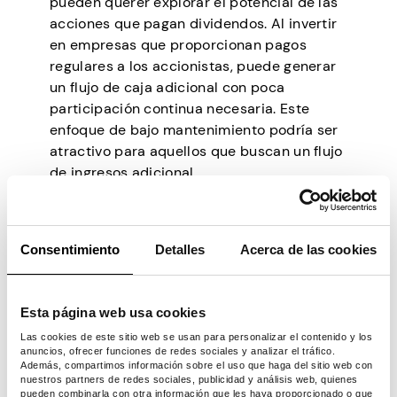
pueden querer explorar el potencial de las
acciones que pagan dividendos. Al invertir
en empresas que proporcionan pagos
regulares a los accionistas, puede generar
un flujo de caja adicional con poca
participación continua necesaria. Este
enfoque de bajo mantenimiento podría ser
atractivo para aquellos que buscan un flujo
de ingresos adicional.
4. Affiliate Marketing
Pawns app – extra income app
is one place
Consentimiento
Detalles
Acerca de las cookies
where you can do affiliate marketing. Users
can promote the platform’s services and
earn a commission for every person that
Esta página web usa cookies
joins in and completes surveys through
Las cookies de este sitio web se usan para personalizar el contenido y los
their unique referral link.
anuncios, ofrecer funciones de redes sociales y analizar el tráfico.
Además, compartimos información sobre el uso que haga del sitio web con
nuestros partners de redes sociales, publicidad y análisis web, quienes
5. E-Commerce
pueden combinarla con otra información que les haya proporcionado o que