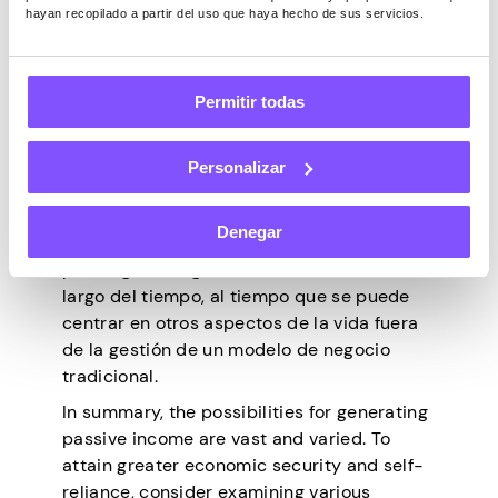
hayan recopilado a partir del uso que haya hecho de sus servicios.
Para aquellos que buscan una fuente
confiable de ingresos pasivos, recurrir al
comercio electrónico es un movimiento
Permitir todas
inteligente en la era digital actual. Por
ejemplo, plataformas como Amazon y Etsy
te permiten ganar dinero sin tener que
Personalizar
invertir demasiado esfuerzo activo en la
gestión de tus negocios. La creación y
Denegar
venta de líneas de productos coherentes
puede generar ganancias estables a lo
largo del tiempo, al tiempo que se puede
centrar en otros aspectos de la vida fuera
de la gestión de un modelo de negocio
tradicional.
In summary, the possibilities for generating
passive income are vast and varied. To
attain greater economic security and self-
reliance, consider examining various