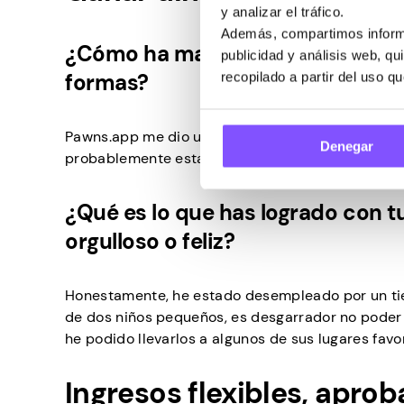
y analizar el tráfico.
Además, compartimos informa
¿Cómo ha marcado Pawns.app una
publicidad y análisis web, q
formas?
recopilado a partir del uso q
Pawns.app me dio una oportunidad real de ganar 
Denegar
probablemente estaría usando gratis de todos m
¿Qué es lo que has logrado con t
orgulloso o feliz?
Honestamente, he estado desempleado por un tie
de dos niños pequeños, es desgarrador no poder 
he podido llevarlos a algunos de sus lugares favo
Ingresos flexibles, apro