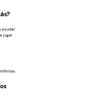
más?
ta ayudar
a jugar
nfinitas.
nos