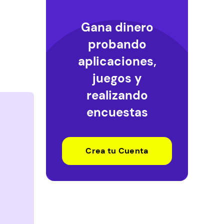
Gana dinero
probando
aplicaciones,
juegos y
realizando
encuestas
Crea tu Cuenta