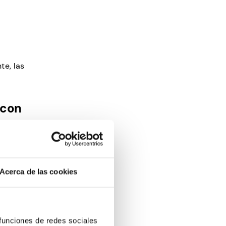
te, las
 con
mi
mo con
Acerca de las cookies
mis
s
 funciones de redes sociales