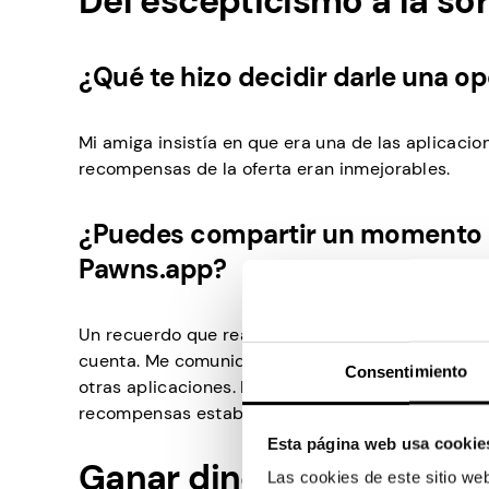
Del escepticismo a la so
¿Qué te hizo decidir darle una o
Mi amiga insistía en que era una de las aplicac
recompensas de la oferta eran inmejorables.
¿Puedes compartir un momento o
Pawns.app?
Un recuerdo que realmente se destacó fue cuando
cuenta. Me comuniqué con el soporte, esperando 
Consentimiento
otras aplicaciones. Pero para mi sorpresa, el sop
recompensas estaban en mi cuenta. ¡Estaba rea
Esta página web usa cookie
Ganar dinero sobre la m
Las cookies de este sitio we