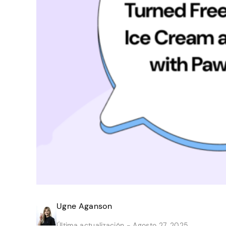
Ugne Aganson
Última actualización -
Agosto 27, 2025