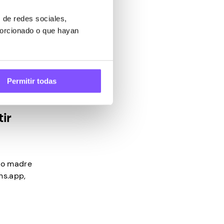
 de redes sociales,
queñas
porcionado o que hayan
Permitir todas
ir
mo madre
ns.app,