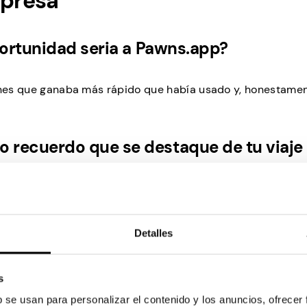
rpresa
portunidad seria a Pawns.app?
iones que ganaba más rápido que había usado y, honestamen
 recuerdo que se destaque de tu viaje
 completé una tarea, pero mi juego no se sincronizó con 
un escenario de pesadilla: esperar días sin respuesta, co
Detalles
orte de Pawns me respondió en una hora y, al final del día, 
lmente impresionado!
s
archa como madre de dos hijo
b se usan para personalizar el contenido y los anuncios, ofrecer