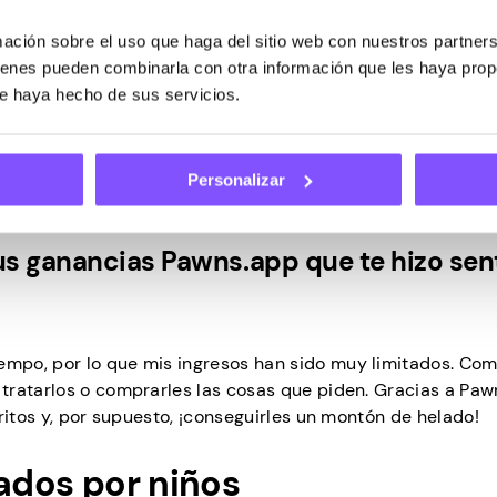
ción sobre el uso que haga del sitio web con nuestros partners
 diferencia en tu vida, incluso en pe
uienes pueden combinarla con otra información que les haya pro
ue haya hecho de sus servicios.
dinero extra a mi propio ritmo, ¡jugando aplicaciones que
Personalizar
odos!
us ganancias Pawns.app que te hizo sent
mpo, por lo que mis ingresos han sido muy limitados. Co
tratarlos o comprarles las cosas que piden. Gracias a Paw
ritos y, por supuesto, ¡conseguirles un montón de helado!
bados por niños