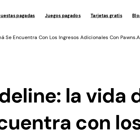
uestas pagadas
Juegos pagados
Tarjetas gratis
Blo
má Se Encuentra Con Los Ingresos Adicionales Con Pawns.
eline: la vida 
uentra con lo