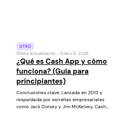
OTRO
Última actualización -
Enero 8, 2026
¿Qué es Cash App y cómo
funciona? (Guía para
principiantes)
Conclusiones clave: Lanzada en 2013 y
respaldada por estrellas empresariales
como Jack Dorsey y Jim McKelvey, Cash
App ha ido creciendo de forma constante
hasta convertirse en una de las
herramientas de pago digital más