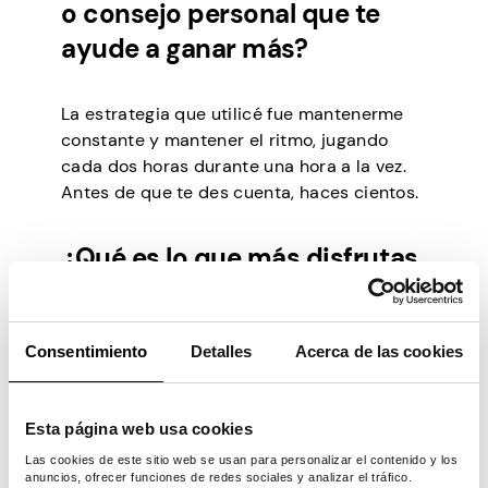
o consejo personal que te
ayude a ganar más?
La estrategia que utilicé fue mantenerme
constante y mantener el ritmo, jugando
cada dos horas durante una hora a la vez.
Antes de que te des cuenta, haces cientos.
¿Qué es lo que más disfrutas
de Pawns.app y por qué?
Consentimiento
Detalles
Acerca de las cookies
Una de las cosas que más me gusta de la
aplicación es que el seguimiento está en su
punto, y no tengo demora en subir de nivel
Esta página web usa cookies
y recibir un pago por los niveles que
completo.
Las cookies de este sitio web se usan para personalizar el contenido y los
anuncios, ofrecer funciones de redes sociales y analizar el tráfico.