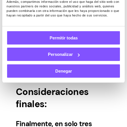
Además, compartimos información sobre el uso que haga del sitio web con
nuestros partners de redes sociales, publicidad y análisis web, quienes
Si pudieras sentarte con el
pueden combinarla con otra información que les haya proporcionado o que
hayan recopilado a partir del uso que haya hecho de sus servicios.
equipo de Pawns.app a
tomar un café, ¿qué nos
dirías o nos preguntarías?
Permitir todas
Si me sentara con el equipo de Pawns.app a
Personalizar
tomar un café, los aplaudiría y les diría el
increíble trabajo que hacen, ¡y que sigan
Denegar
así!
Consideraciones
finales:
Finalmente, en solo tres