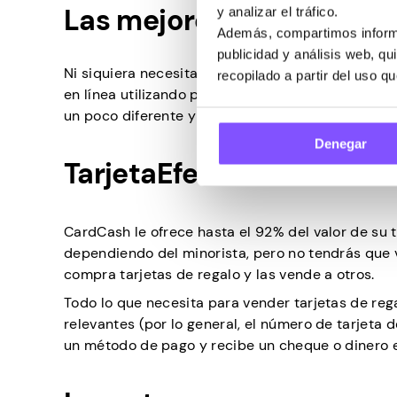
Las mejores formas de ve
y analizar el tráfico.
Además, compartimos informa
publicidad y análisis web, q
Ni siquiera necesitas salir de tu casa para vende
recopilado a partir del uso q
en línea utilizando plataformas de terceros que
un poco diferente y es probable que pierdas una f
Denegar
TarjetaEfectivo
CardCash le ofrece hasta el 92% del valor de su t
dependiendo del minorista, pero no tendrás que 
compra tarjetas de regalo y las vende a otros.
Todo lo que necesita para vender tarjetas de rega
relevantes (por lo general, el número de tarjeta d
un método de pago y recibe un cheque o dinero e