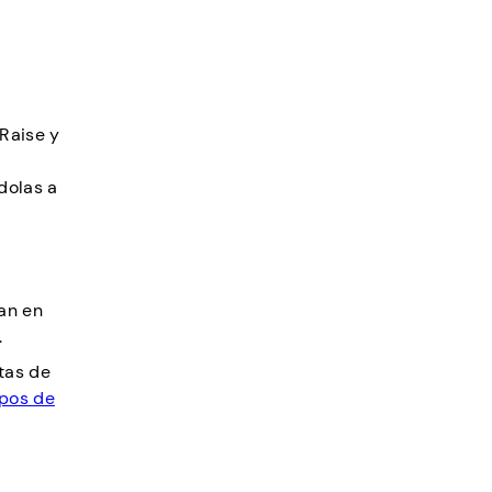
 Raise y
dolas a
an en
.
tas de
ipos de