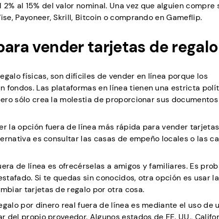
 2% al 15% del valor nominal. Una vez que alguien compre 
ise, Payoneer, Skrill, Bitcoin o comprando en Gameflip.
para vender tarjetas de regalo
galo físicas, son difíciles de vender en línea porque los
 fondos. Las plataformas en línea tienen una estricta polí
 pero sólo crea la molestia de proporcionar sus documentos
er la opción fuera de línea más rápida para vender tarjeta
lternativa es consultar las casas de empeño locales o las c
era de línea es ofrecérselas a amigos y familiares. Es pro
estafado. Si te quedas sin conocidos, otra opción es usar l
mbiar tarjetas de regalo por otra cosa.
egalo por dinero real fuera de línea es mediante el uso de 
ar del propio proveedor. Algunos estados de EE. UU., Califor