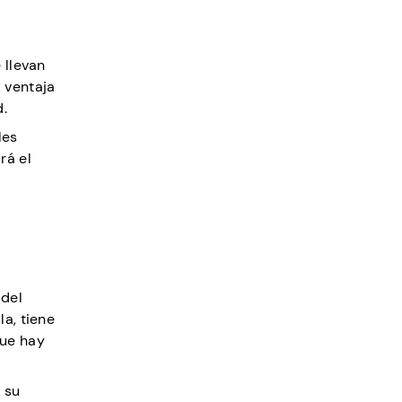
 llevan
 ventaja
d.
les
rá el
 del
la, tiene
que hay
 su