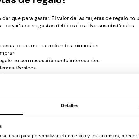
dar que para gastar. El valor de las tarjetas de regalo no u
 la mayoría no se gastan debido a los diversos obstáculos
de unas pocas marcas o tiendas minoristas
comprar
 regalo no son necesariamente interesantes
blemas técnicos
 algo
 u olvide
al efectivo, está claro que no hay comparación con la mone
etas de regalo como con el dinero, y esa es la razón princip
Detalles
alo por dinero.
gradable, ya que no es lo que pretendía el obsequiador. Pe
s
, por ejemplo, ni siquiera hay un dilema moral aquí.
b se usan para personalizar el contenido y los anuncios, ofrecer