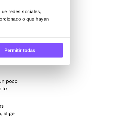
ea
 de redes sociales,
porcionado o que hayan
e hacer
 manera
biamente.
Permitir todas
 un poco
 le
es
, elige