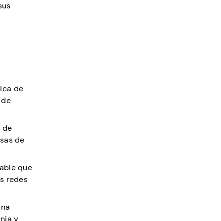
sus
tica de
 de
s de
asas de
bable que
as redes
una
nia y