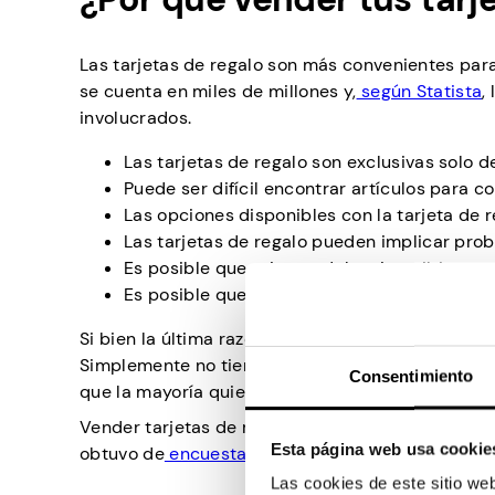
Las tarjetas de regalo son más convenientes para 
se cuenta en miles de millones y,
según Statista
,
involucrados.
Las tarjetas de regalo son exclusivas solo 
Puede ser difícil encontrar artículos para 
Las opciones disponibles con la tarjeta de
Las tarjetas de regalo pueden implicar pro
Es posible que primero debas inscribirte en
Es posible que la tarjeta de regalo se pierda
Si bien la última razón también podría aplicarse 
Simplemente no tienes tanta libertad con las tarj
Consentimiento
que la mayoría quiere cambiar sus tarjetas de reg
Vender tarjetas de regalo puede ser un poco desa
Esta página web usa cookie
obtuvo de
encuestas pagas de tarjetas de regalo
Las cookies de este sitio we