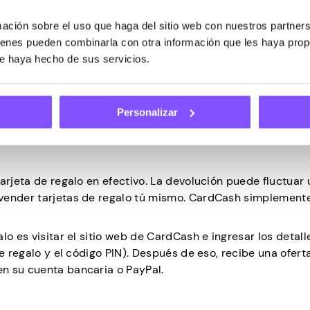
nder tarjetas de regalo en lín
ción sobre el uso que haga del sitio web con nuestros partners
uienes pueden combinarla con otra información que les haya pro
r tarjetas de regalo digitales por dinero. Todo eso se pued
ue haya hecho de sus servicios.
 ofrecen dicha oportunidad como un servicio. Funcionan de
racción del valor de la tarjeta de regalo, así que elige sa
Personalizar
arjeta de regalo en efectivo. La devolución puede fluctuar
vender tarjetas de regalo tú mismo. CardCash simplemente
lo es visitar el sitio web de CardCash e ingresar los detall
e regalo y el código PIN). Después de eso, recibe una oferta
n su cuenta bancaria o PayPal.