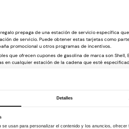
 regalo prepaga de una estación de servicio específica que
ación de servicio. Puede obtener estas tarjetas como part
aña promocional u otros programas de incentivos.
les que ofrecen cupones de gasolina de marca son Shell, 
tas en cualquier estación de la cadena que esté especifica
ares a las tarjetas de regalo, pero generalmente son pagados
 y sin fines de lucro. Estas asociaciones se han vuelto
 comunidades menos afortunadas, ofreciendo disminuir l
Detalles
 puede comenzar simplemente poniéndose en contacto con s
contacto con diferentes programas de caridad de la igles
s
btener ayuda.
b se usan para personalizar el contenido y los anuncios, ofrecer