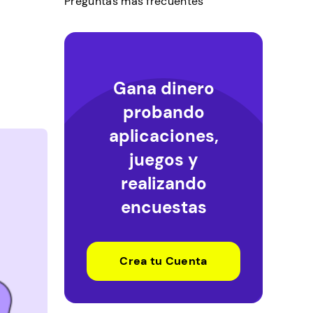
Preguntas más frecuentes
Gana dinero
probando
aplicaciones,
juegos y
realizando
encuestas
Crea tu Cuenta