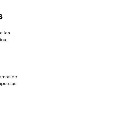
s
e las
ina.
ramas de
ompensas