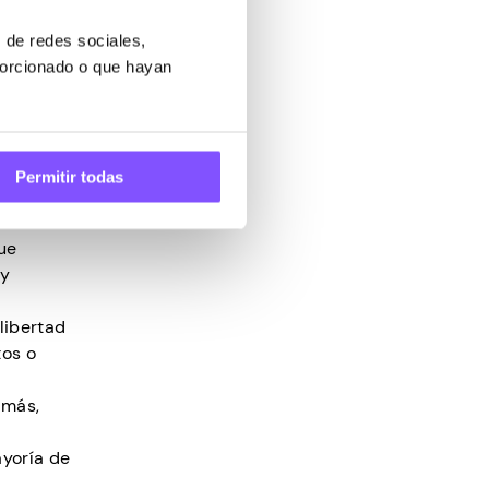
tis
 de redes sociales,
porcionado o que hayan
Permitir todas
costos,
que
 y
libertad
tos o
 más,
ayoría de