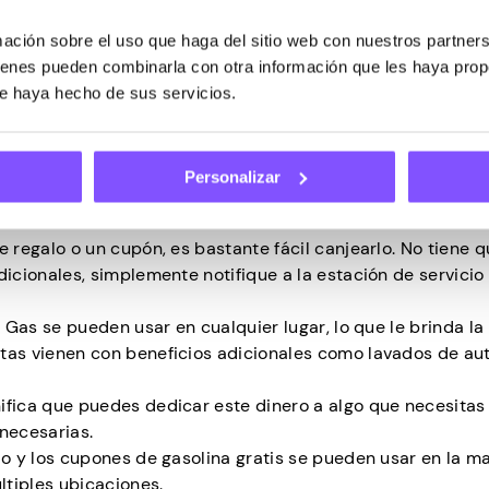
 una gran demanda, por lo que los cupones de gasolina gra
ción sobre el uso que haga del sitio web con nuestros partners
uienes pueden combinarla con otra información que les haya pro
ue haya hecho de sus servicios.
Personalizar
rar dinero en su gasolina, las iniciativas de reducción de 
lina gratis, también ofrecen otros grandes beneficios.
 regalo o un cupón, es bastante fácil canjearlo. No tiene 
icionales, simplemente notifique a la estación de servicio
 Gas se pueden usar en cualquier lugar, lo que le brinda la 
tas vienen con beneficios adicionales como lavados de au
nifica que puedes dedicar este dinero a algo que necesitas
necesarias.
lo y los cupones de gasolina gratis se pueden usar en la m
ltiples ubicaciones.