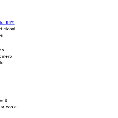
el 94%
dicional
os
es
dinero
de
en $
ar con el