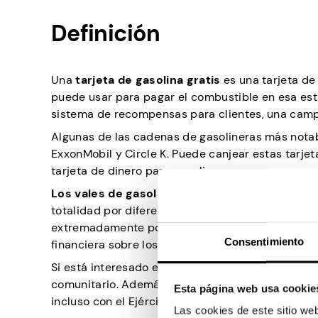
Definición
Una
tarjeta de gasolina gratis
es una tarjeta de
puede usar para pagar el combustible en esa est
sistema de recompensas para clientes, una camp
Algunas de las cadenas de gasolineras más notab
ExxonMobil y Circle K. Puede canjear estas tarje
tarjeta de dinero para gasolina.
Los vales de gasolina
, por otro lado, son simil
totalidad por diferentes organizaciones benéficas
extremadamente populares, especialmente en las
Consentimiento
financiera sobre los costos de transporte.
Si está interesado en los cupones de gasolina,
comunitario. Además, también puedes ponerte en 
Esta página web usa cookie
incluso con el Ejército de Salvación local para o
Las cookies de este sitio we