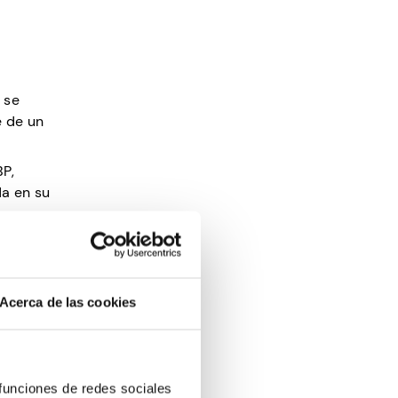
 se
e de un
BP,
da en su
 en su
a carga
Acerca de las cookies
u centro
ia o
 funciones de redes sociales