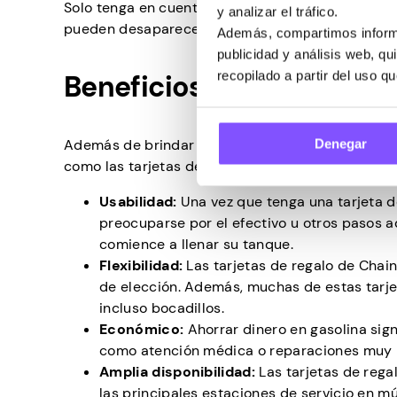
Solo tenga en cuenta que estos programas tienen
y analizar el tráfico.
pueden desaparecer rápidamente.
Además, compartimos informa
publicidad y análisis web, q
recopilado a partir del uso q
Beneficios
Denegar
Además de brindar asistencia financiera para ahor
como las tarjetas de regalo o los cupones de gaso
Usabilidad:
Una vez que tenga una tarjeta de
preocuparse por el efectivo u otros pasos ad
comience a llenar su tanque.
Flexibilidad:
Las tarjetas de regalo de Chain
de elección. Además, muchas de estas tarje
incluso bocadillos.
Económico:
Ahorrar dinero en gasolina sig
como atención médica o reparaciones muy 
Amplia disponibilidad:
Las tarjetas de rega
las principales estaciones de servicio en mú