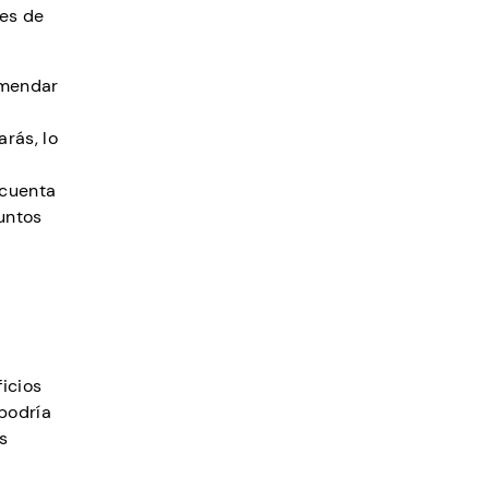
tes de
omendar
rás, lo
 cuenta
puntos
icios
 podría
s