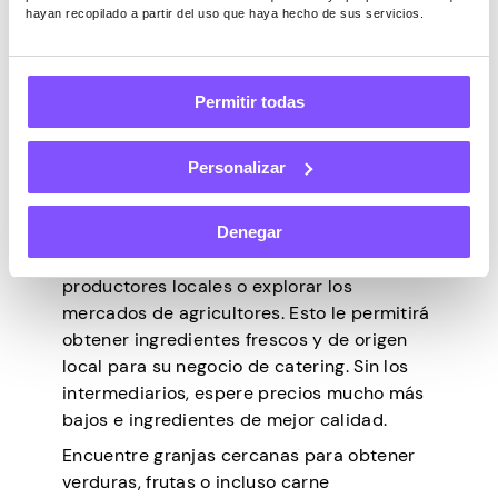
eventos que atiende y enfatice la
hayan recopilado a partir del uso que haya hecho de sus servicios.
posibilidad de futuros pedidos.
Abastecerse directamente
Permitir todas
de los agricultores locales
Personalizar
Vivir cerca de granjas ofrece la ventaja de
un cómodo acceso a productos frescos.
Denegar
Puede establecer conexiones con
productores locales o explorar los
mercados de agricultores. Esto le permitirá
obtener ingredientes frescos y de origen
local para su negocio de catering. Sin los
intermediarios, espere precios mucho más
bajos e ingredientes de mejor calidad.
Encuentre granjas cercanas para obtener
verduras, frutas o incluso carne