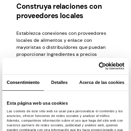
Construya relaciones con
proveedores locales
Establezca conexiones con proveedores
locales de alimentos y enlace con
mayoristas o distribuidores que puedan
proporcionar ingredientes a precios
competitivos. Establecer una buena
relación y relaciones a largo plazo con
estos proveedores puede conducir a
mejores opciones de precios y descuentos.
Consentimiento
Detalles
Acerca de las cookies
Por ejemplo, puede comenzar poniéndose
en contacto con algunos proveedores en su
Esta página web usa cookies
vecindario. A continuación, puede seguir
Las cookies de este sitio web se usan para personalizar el contenido y los
adelante y explicar su concepto de
anuncios, ofrecer funciones de redes sociales y analizar el tráfico.
negocio. Ofrézcales la oportunidad de
Además, compartimos información sobre el uso que haga del sitio web con
nuestros partners de redes sociales, publicidad y análisis web, quienes
mostrar sus productos a los clientes en los
pueden combinarla con otra información que les haya proporcionado o que