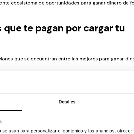
iente ecosistema de oportunidades para ganar dinero de f
 que te pagan por cargar tu
iones que se encuentran entre las mejores para ganar din
Detalles
o inteligente en el EarnPhone.
s
ia incorporadas que recompensan a los usuarios por diver
b se usan para personalizar el contenido y los anuncios, ofrecer