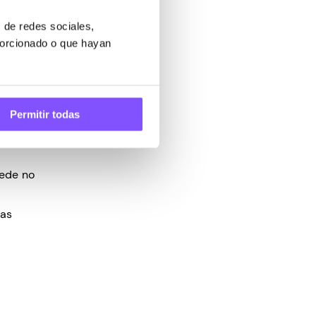
 música,
 de redes sociales,
porcionado o que hayan
ambiarían
o a un
luego se
Permitir todas
uede no
ias