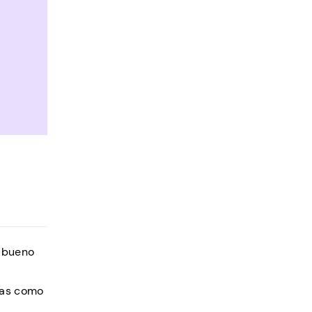
o bueno
anas como