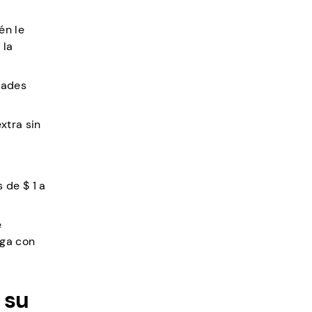
én le
 la
dades
xtra sin
 de $ 1 a
e
rga con
 su