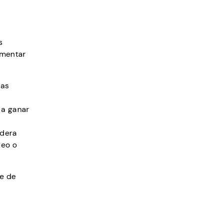
s
umentar
tas
 a ganar
idera
ueo o
te de