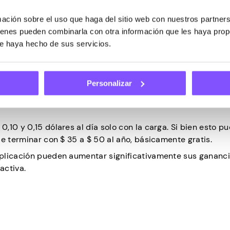
 que está acostumbrado a hacer con su teléfono: escuchar
ción sobre el uso que haga del sitio web con nuestros partners
 leer las noticias.
uienes pueden combinarla con otra información que les haya pro
osa con su permiso o mostrará anuncios particulares que c
ue haya hecho de sus servicios.
 prácticamente nada! Cuando su dispositivo está conectad
tra anuncios en su pantalla de bloqueo y le da puntos, que 
Personalizar
s plataformas favoritas.
10 y 0,15 dólares al día solo con la carga. Si bien esto p
e terminar con $ 35 a $ 50 al año, básicamente gratis.
aplicación pueden aumentar significativamente sus gananc
activa.