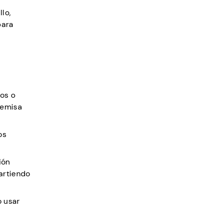
lo,
para
tos o
remisa
os
ión
artiendo
o usar