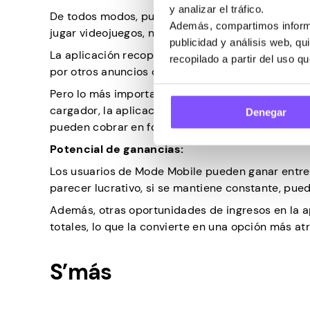
y analizar el tráfico.
De todos modos, puede ganar dinero haciendo lo
Además, compartimos informa
jugar videojuegos, navegar por la web, ver videos o
publicidad y análisis web, q
La aplicación recopilará datos de forma silenci
recopilado a partir del uso q
por otros anuncios que vería de todos modos.
Pero lo más importante, ¡puedes ganar sin hacer
cargador, la aplicación rastrea su sesión o mues
Denegar
pueden cobrar en forma monetaria a través de su
Potencial de ganancias:
Los usuarios de Mode Mobile pueden ganar entre 0,
parecer lucrativo, si se mantiene constante, pued
Además, otras oportunidades de ingresos en la 
totales, lo que la convierte en una opción más atr
S’más