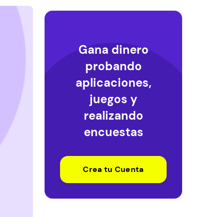
Gana dinero
probando
aplicaciones,
juegos y
realizando
encuestas
Crea tu Cuenta