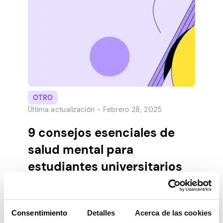
más grande y más amplio que tu
dormitorio, ¿y qué es más difícil de […]
OTRO
Última actualización -
Febrero 28, 2025
9 consejos esenciales de
salud mental para
estudiantes universitarios
Para muchos adultos jóvenes, la
universidad es una de las partes más
Consentimiento
Detalles
Acerca de las cookies
esenciales de su vida. Es la primera vez que