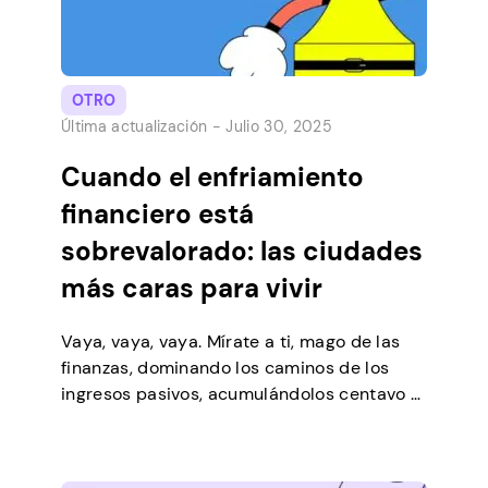
OTRO
Última actualización -
Julio 30, 2025
Cuando el enfriamiento
financiero está
sobrevalorado: las ciudades
más caras para vivir
Vaya, vaya, vaya. Mírate a ti, mago de las
finanzas, dominando los caminos de los
ingresos pasivos, acumulándolos centavo a
centavo por dólar. El dinero está llegando
con la aplicación Pawns, y su susurro hace
cosquillas a tu imaginación. Quieres soñar