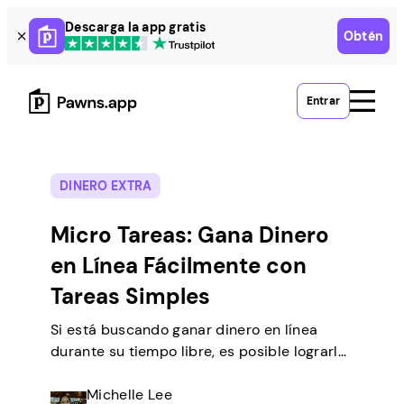
Skip
Descarga la app gratis
Obtén
to
content
Entrar
DINERO EXTRA
Micro Tareas: Gana Dinero
en Línea Fácilmente con
Tareas Simples
Si está buscando ganar dinero en línea
durante su tiempo libre, es posible lograrlo
realizando tareas simples desde casa. Hay
muchas personas como usted que
Michelle Lee