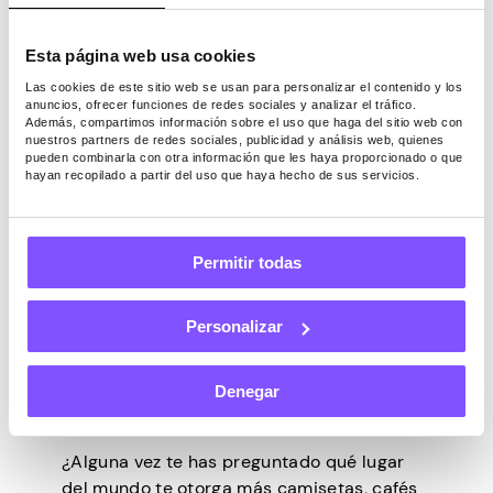
se alejan del nido de su familia,
experimentando más libertad que nunca.
Esta página web usa cookies
También es el momento de aprender
mucho sobre un tema del que crees que
Las cookies de este sitio web se usan para personalizar el contenido y los
anuncios, ofrecer funciones de redes sociales y analizar el tráfico.
podrías enamorarte y hacer nuevas
Además, compartimos información sobre el uso que haga del sitio web con
amistades. Sin embargo, […]
nuestros partners de redes sociales, publicidad y análisis web, quienes
pueden combinarla con otra información que les haya proporcionado o que
hayan recopilado a partir del uso que haya hecho de sus servicios.
Permitir todas
OTRO
Última actualización -
Julio 21, 2025
Personalizar
Los 10 países con el salario
Denegar
medio más alto del mundo
¿Alguna vez te has preguntado qué lugar
del mundo te otorga más camisetas, cafés