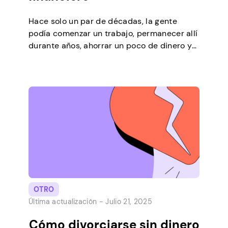
Hace solo un par de décadas, la gente
podía comenzar un trabajo, permanecer allí
durante años, ahorrar un poco de dinero y
jubilarse con bastante comodidad. Hoy en
día, es completamente diferente, la gente
busca constantemente formas adicionales
de hacerlo y hay muchas historias de éxito
perfectas para Instagram, donde las
personas logran reemplazar su […]
OTRO
Última actualización -
Julio 21, 2025
Cómo divorciarse sin dinero