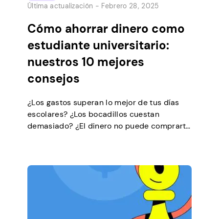
Última actualización -
Febrero 28, 2025
Cómo ahorrar dinero como
estudiante universitario:
nuestros 10 mejores
consejos
¿Los gastos superan lo mejor de tus días
escolares? ¿Los bocadillos cuestan
demasiado? ¿El dinero no puede comprarte
la felicidad, pero tampoco tienes lo
suficiente para comprar tus zapatos
favoritos? ¿Y todo es gravoso para tu
billetera, desde los libros de texto y los
bolígrafos hasta las tasas académicas? Si
es así, ¡es hora de […]