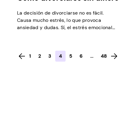
La decisión de divorciarse no es fácil.
Causa mucho estrés, lo que provoca
ansiedad y dudas. Sí, el estrés emocional
puede poner tu vida patas arriba, sin
mencionar la tensión financiera y social
que puede ser muy desafiante incluso para
1
2
3
4
5
6
…
48
las personas más resistentes. Sin embargo,
en algunos casos, el divorcio se hace
necesario, y […]