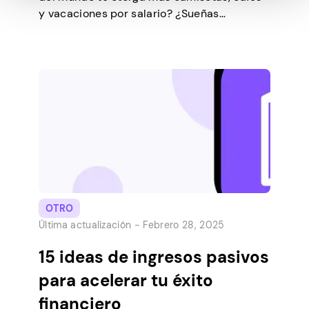
y vacaciones por salario? ¿Sueñas
despierto con vivir una vida de abundancia
y obtener cheques de pago que coincidan
con tus habilidades? Bueno, ¡te has
encontrado con el blog que te dará la
información para hacer realidad tus
sueños! Nosotros también […]
OTRO
Última actualización -
Febrero 28, 2025
15 ideas de ingresos pasivos
para acelerar tu éxito
financiero