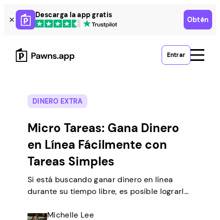
Skip
Descarga la app gratis
Obtén
to
content
Entrar
DINERO EXTRA
Micro Tareas: Gana Dinero
en Línea Fácilmente con
Tareas Simples
Si está buscando ganar dinero en línea
durante su tiempo libre, es posible lograrlo
realizando tareas simples desde casa. Hay
muchas personas como usted que
Michelle Lee