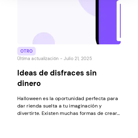
minorista con recursos financieros mínimos.
Estos lugares únicos, […]
OTRO
Última actualización -
Julio 21, 2025
Ideas de disfraces sin
dinero
Halloween es la oportunidad perfecta para
dar rienda suelta a tu imaginación y
divertirte. Existen muchas formas de crear
un gran disfraz sin dinero. Con un poco de
pensamiento inteligente, puedes armar un
look de Halloween espeluznante y elegante