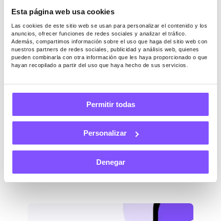
deberías probar. […]
Esta página web usa cookies
Las cookies de este sitio web se usan para personalizar el contenido y los
anuncios, ofrecer funciones de redes sociales y analizar el tráfico.
Además, compartimos información sobre el uso que haga del sitio web con
nuestros partners de redes sociales, publicidad y análisis web, quienes
pueden combinarla con otra información que les haya proporcionado o que
OTRO
hayan recopilado a partir del uso que haya hecho de sus servicios.
Última actualización -
Julio 21, 2025
¿Cómo abrir una tienda de
Permitir todas
consignación sin dinero?
Personalizar
¿Quieres iniciar un negocio de consignación
pero te sientes atascado porque no tienes
Denegar
dinero? Si ese es el caso, has aterrizado en
el artículo correcto. Las tiendas de
consignación ofrecen una oportunidad de
oro para que los aspirantes a propietarios
de negocios se sumerjan en la industria