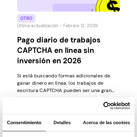
OTRO
Última actualización -
Febrero 12, 2026
Pago diario de trabajos
CAPTCHA en línea sin
inversión en 2026
Si está buscando formas adicionales de
ganar dinero en línea, los trabajos de
escritura CAPTCHA pueden ser una gran
oportunidad para usted. Le proporciona un
horario de trabajo flexible y unos ingresos
complementarios estables. En esta guía,
descubrirás qué son los trabajos de
Consentimiento
Detalles
Acerca de las cookies
CAPTCHA, cómo encontrar oportunidades
legítimas y las mejores plataformas que