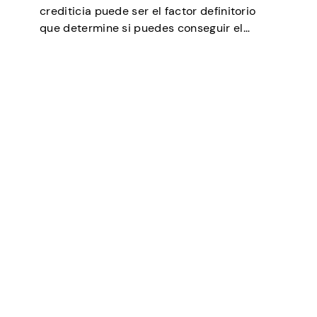
crediticia puede ser el factor definitorio
que determine si puedes conseguir el
préstamo que necesitas, negociar tipos de
interés más bajos, alquilar un piso o incluso
ser un factor en algunas selecciones
laborales (especialmente en finanzas…