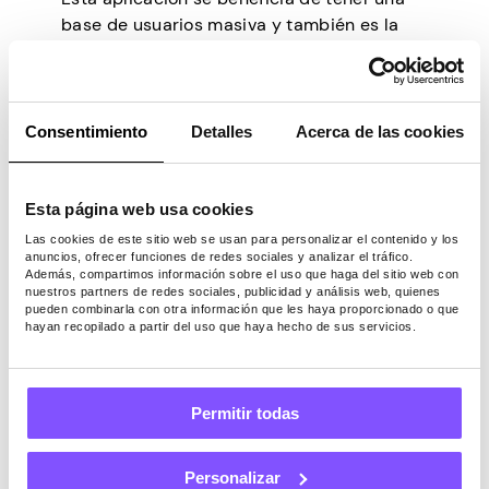
base de usuarios masiva y también es la
aplicación de comunicación
predeterminada para Facebook e
Instagram. Aunque tiene versiones
independientes para Android, iOS y
Consentimiento
Detalles
Acerca de las cookies
Windows, no es compatible con usuarios de
Linux o macOS. En el lado positivo, un
número cada vez mayor de empresas y
Esta página web usa cookies
personas usan esta aplicación para
Las cookies de este sitio web se usan para personalizar el contenido y los
conectarse con clientes y amigos.
anuncios, ofrecer funciones de redes sociales y analizar el tráfico.
Además, compartimos información sobre el uso que haga del sitio web con
nuestros partners de redes sociales, publicidad y análisis web, quienes
Google Chat (Hangouts)
pueden combinarla con otra información que les haya proporcionado o que
hayan recopilado a partir del uso que haya hecho de sus servicios.
Esta plataforma de comunicación basada
en la nube permite un chat privado e
individual con grupos de hasta 150
Permitir todas
miembros. Al igual que muchas otras
entradas de esta lista, permite compartir
imágenes, videos, emojis y pegatinas.
Personalizar