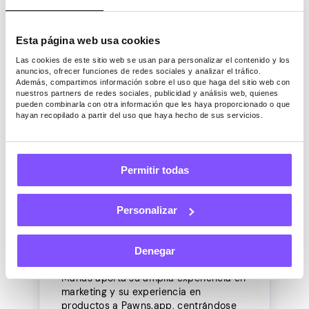
oportunidad de ganar. Enciende tu juego
favorito de Playtime y, mientras lo haces,
Esta página web usa cookies
¡sigue haciendo encuestas y viendo
nuestros últimos videos!
Las cookies de este sitio web se usan para personalizar el contenido y los
anuncios, ofrecer funciones de redes sociales y analizar el tráfico.
Además, compartimos información sobre el uso que haga del sitio web con
nuestros partners de redes sociales, publicidad y análisis web, quienes
pueden combinarla con otra información que les haya proporcionado o que
hayan recopilado a partir del uso que haya hecho de sus servicios.
Instalar app gratis
Permitir todas
Marius
Personalizar
Liaugminas
Jefe de Producto
Denegar
Marius aporta su amplia experiencia en
marketing y su experiencia en
productos a Pawns.app, centrándose