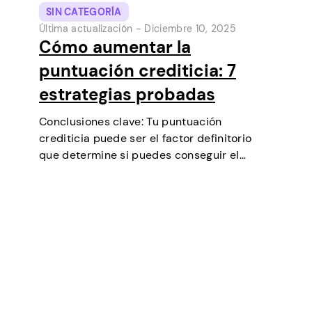
SIN CATEGORÍA
Última actualización -
Diciembre 10, 2025
Cómo aumentar la
puntuación crediticia: 7
estrategias probadas
Conclusiones clave: Tu puntuación
crediticia puede ser el factor definitorio
que determine si puedes conseguir el
préstamo que necesitas, negociar tipos de
interés más bajos, alquilar un piso o incluso
ser un factor en algunas selecciones
laborales (especialmente en finanzas…