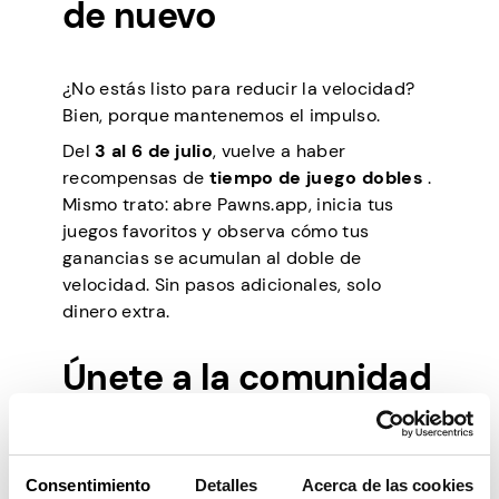
de nuevo
¿No estás listo para reducir la velocidad?
Bien, porque mantenemos el impulso.
Del
3 al 6 de julio
, vuelve a haber
recompensas de
tiempo de juego dobles
.
Mismo trato: abre Pawns.app, inicia tus
juegos favoritos y observa cómo tus
ganancias se acumulan al doble de
velocidad. Sin pasos adicionales, solo
dinero extra.
Únete a la comunidad
Pawns.app
Consentimiento
Detalles
Acerca de las cookies
Venga a celebrar con nosotros y asegure su