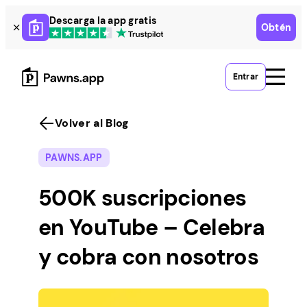
Skip
Descarga la app gratis
Obtén
to
content
Entrar
Volver al Blog
PAWNS.APP
500K suscripciones
en YouTube – Celebra
y cobra con nosotros