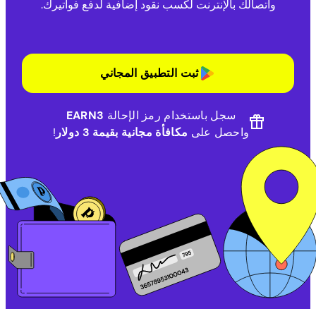
واتصالك بالإنترنت لكسب نقود إضافية لدفع فواتيرك.
ثبت التطبيق المجاني
سجل باستخدام رمز الإحالة
EARN3
واحصل على
مكافأة مجانية بقيمة 3 دولار
!