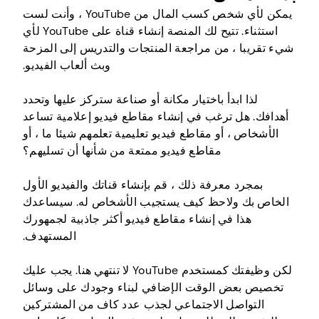
يمكن لأي شخص كسب المال من YouTube ، وأنت لست
استثناء. تتيح لك المنصة إنشاء قناة على YouTube لأي
شيء تقريبا ، من مراجعة المنتجات والتدريس إلى المزحة
وبث ألعاب الفيديو.
لذا ابدأ باختيار مكانة أو صناعة ستركز عليها وتحدد
أهدافك. هل ترغب في إنشاء مقاطع فيديو إعلامية تساعد
الأشخاص ، أو مقاطع فيديو تعليمية تعلمهم شيئا ما ، أو
مقاطع فيديو ممتعة من شأنها أن تسليهم؟
بمجرد معرفة ذلك ، قم بإنشاء قناتك والفيديو الأول
الخاص بك ولاحظ كيف يستجيب الأشخاص له. سيساعدك
هذا في إنشاء مقاطع فيديو أكثر جاذبية لجمهورك
المستهدف.
لكن وظيفتك كمستخدم YouTube لا تنتهي هنا. يجب عليك
تخصيص بعض الوقت الإضافي لبناء وجودك على وسائل
التواصل الاجتماعي لجذب عدد كاف من المشتركين