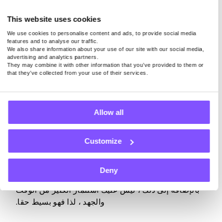
ما عليك فعله هو توصيل جهازك بالإنترنت ، وهذا كل شيء.
This website uses cookies
فقط ضع في اعتبارك أنه فقط باستخدام تطبيق جدير
We use cookies to personalise content and ads, to provide social media
features and to analyse our traffic.
بالثقة يشارك اتصالك بالإنترنت بشكل آمن ، يمكنك تحويل
We also share information about your use of our site with our social media,
النطاق الترددي غير المستخدم إلى نقود دون القلق بشأن
advertising and analytics partners.
They may combine it with other information that you’ve provided to them or
خصوصيتك أو أمانك.
that they’ve collected from your use of their services.
Allow all
المشاركة في الاستطلاعات المدفوعة
Customize
هناك طريقة أخرى سهلة لكسب المال عبر الإنترنت وهي
إكمال الاستطلاعات المدفوعة. على الرغم من أن
المدفوعات لن تجعلك ثريا ، إلا أنها ستوفر لك دفعة مالية
Deny
صغيرة ولكنها كبيرة عندما تكون في أمس الحاجة إليها.
بالإضافة إلى ذلك ، ليس عليك استثمار الكثير من الوقت
والجهد ، لذا فهو بسيط حقا.