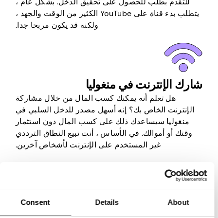
للتقدم بطلب للحصول على تحقيق الدخل. بشكل عام ،
يتطلب بدء قناة على YouTube الكثير من الوقت والجهد ،
ولكنه قد يكون مربحا جدا.
شارك الإنترنت في منغوليا
هل تعلم أنه يمكنك كسب المال من خلال مشاركة
الإنترنت الخاص بك؟ إنه أسهل مصدر للدخل السلبي في
منغوليا سيساعدك ذلك على كسب المال دون استثمار
وقتك أو أموالك. في الأساس ، أنت تبيع النطاق الترددي
غير المستخدم على الإنترنت لأشخاص آخرين.
كل ما عليك فعله هو تثبيت تطبيق مناسب على جهاز
متصل بالإنترنت ، وإنشاء حساب ، وستقوم الشركة التي
تقف وراءه بالباقي. سيقومون بتأجير النطاق الترددي
Consent
Details
About
الخاص بك للآخرين والسماح لهم باستخدامه من خلال
عنوان IP الخاص بك لأنشطة التصفح الخاصة بهم. لذلك كل