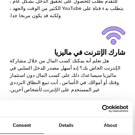
للتقدم بطلب للحصول على تحقيق الدخل. بشكل عام ،
يتطلب بدء قناة على YouTube الكثير من الوقت والجهد ،
ولكنه قد يكون مربحا جدا.
شارك الإنترنت في ماليزيا
هل تعلم أنه يمكنك كسب المال من خلال مشاركة
الإنترنت الخاص بك؟ إنه أسهل مصدر للدخل السلبي في
ماليزيا سيساعدك ذلك على كسب المال دون استثمار
وقتك أو أموالك. في الأساس ، أنت تبيع النطاق الترددي
غير المستخدم على الإنترنت لأشخاص آخرين.
كل ما عليك فعله هو تثبيت تطبيق مناسب على جهاز
متصل بالإنترنت ، وإنشاء حساب ، وستقوم الشركة التي
تقف وراءه بالباقي. سيقومون بتأجير النطاق الترددي
Consent
Details
About
الخاص بك للآخرين والسماح لهم باستخدامه من خلال
عنوان IP الخاص بك لأنشطة التصفح الخاصة بهم. لذلك كل