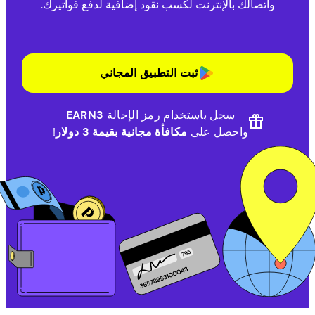
واتصالك بالإنترنت لكسب نقود إضافية لدفع فواتيرك.
ثبت التطبيق المجاني
سجل باستخدام رمز الإحالة
EARN3
واحصل على
مكافأة مجانية بقيمة 3 دولار
!