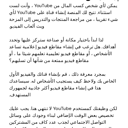
يمكن لأي شخص كسب المال من YouTube ، وأنت لست
استثناء. تتيح لك المنصة إنشاء قناة على YouTube لأي
شيء تقريبا ، من مراجعة المنتجات والتدريس إلى المزحة
وبث ألعاب الفيديو.
لذا ابدأ باختيار مكانة أو صناعة ستركز عليها وتحدد
أهدافك. هل ترغب في إنشاء مقاطع فيديو إعلامية تساعد
الأشخاص ، أو مقاطع فيديو تعليمية تعلمهم شيئا ما ، أو
مقاطع فيديو ممتعة من شأنها أن تسليهم؟
بمجرد معرفة ذلك ، قم بإنشاء قناتك والفيديو الأول
الخاص بك ولاحظ كيف يستجيب الأشخاص له. سيساعدك
هذا في إنشاء مقاطع فيديو أكثر جاذبية لجمهورك
المستهدف.
لكن وظيفتك كمستخدم YouTube لا تنتهي هنا. يجب عليك
تخصيص بعض الوقت الإضافي لبناء وجودك على وسائل
التواصل الاجتماعي لجذب عدد كاف من المشتركين