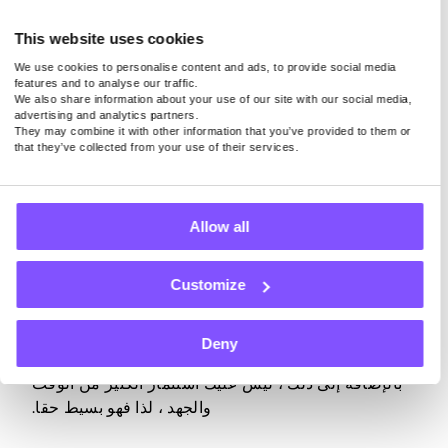
ما عليك فعله هو توصيل جهازك بالإنترنت ، وهذا كل شيء.
This website uses cookies
فقط ضع في اعتبارك أنه فقط باستخدام تطبيق جدير
We use cookies to personalise content and ads, to provide social media
features and to analyse our traffic.
بالثقة يشارك اتصالك بالإنترنت بشكل آمن ، يمكنك تحويل
We also share information about your use of our site with our social media,
النطاق الترددي غير المستخدم إلى نقود دون القلق بشأن
advertising and analytics partners.
They may combine it with other information that you’ve provided to them or
خصوصيتك أو أمانك.
that they’ve collected from your use of their services.
Allow all
المشاركة في الاستطلاعات المدفوعة
Customize
هناك طريقة أخرى سهلة لكسب المال عبر الإنترنت وهي
إكمال الاستطلاعات المدفوعة. على الرغم من أن
المدفوعات لن تجعلك ثريا ، إلا أنها ستوفر لك دفعة مالية
Deny
صغيرة ولكنها كبيرة عندما تكون في أمس الحاجة إليها.
بالإضافة إلى ذلك ، ليس عليك استثمار الكثير من الوقت
والجهد ، لذا فهو بسيط حقا.