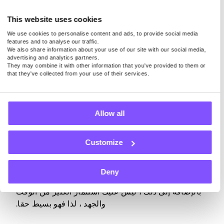
ما عليك فعله هو توصيل جهازك بالإنترنت ، وهذا كل شيء.
This website uses cookies
فقط ضع في اعتبارك أنه فقط باستخدام تطبيق جدير
We use cookies to personalise content and ads, to provide social media
features and to analyse our traffic.
بالثقة يشارك اتصالك بالإنترنت بشكل آمن ، يمكنك تحويل
We also share information about your use of our site with our social media,
النطاق الترددي غير المستخدم إلى نقود دون القلق بشأن
advertising and analytics partners.
They may combine it with other information that you’ve provided to them or
خصوصيتك أو أمانك.
that they’ve collected from your use of their services.
Allow all
المشاركة في الاستطلاعات المدفوعة
Customize
هناك طريقة أخرى سهلة لكسب المال عبر الإنترنت وهي
إكمال الاستطلاعات المدفوعة. على الرغم من أن
المدفوعات لن تجعلك ثريا ، إلا أنها ستوفر لك دفعة مالية
Deny
صغيرة ولكنها كبيرة عندما تكون في أمس الحاجة إليها.
بالإضافة إلى ذلك ، ليس عليك استثمار الكثير من الوقت
والجهد ، لذا فهو بسيط حقا.