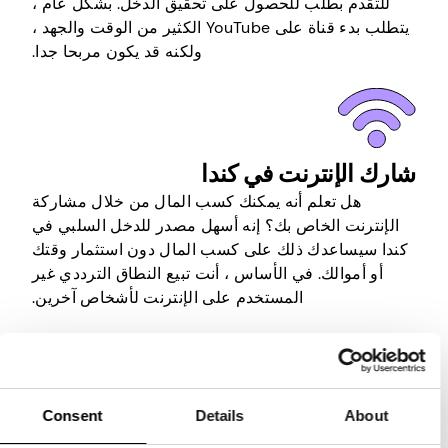
للتقدم بطلب للحصول على تحقيق الدخل. بشكل عام ،
يتطلب بدء قناة على YouTube الكثير من الوقت والجهد ،
ولكنه قد يكون مربحا جدا.
شارك الإنترنت في كندا
هل تعلم أنه يمكنك كسب المال من خلال مشاركة
الإنترنت الخاص بك؟ إنه أسهل مصدر للدخل السلبي في
كندا سيساعدك ذلك على كسب المال دون استثمار وقتك
أو أموالك. في الأساس ، أنت تبيع النطاق الترددي غير
المستخدم على الإنترنت لأشخاص آخرين.
كل ما عليك فعله هو تثبيت تطبيق مناسب على جهاز
متصل بالإنترنت ، وإنشاء حساب ، وستقوم الشركة التي
تقف وراءه بالباقي. سيقومون بتأجير النطاق الترددي
Consent
Details
About
الخاص بك للآخرين والسماح لهم باستخدامه من خلال
عنوان IP الخاص بك لأنشطة التصفح الخاصة بهم. لذلك كل