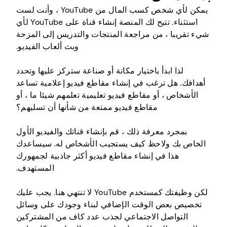
يمكن لأي شخص كسب المال من YouTube ، وأنت لست
استثناء. تتيح لك المنصة إنشاء قناة على YouTube لأي
شيء تقريبا ، من مراجعة المنتجات والتدريس إلى المزحة
وبث ألعاب الفيديو.
لذا ابدأ باختيار مكانة أو صناعة ستركز عليها وتحدد
أهدافك. هل ترغب في إنشاء مقاطع فيديو إعلامية تساعد
الأشخاص ، أو مقاطع فيديو تعليمية تعلمهم شيئا ما ، أو
مقاطع فيديو ممتعة من شأنها أن تسليهم؟
بمجرد معرفة ذلك ، قم بإنشاء قناتك والفيديو الأول
الخاص بك ولاحظ كيف يستجيب الأشخاص له. سيساعدك
هذا في إنشاء مقاطع فيديو أكثر جاذبية لجمهورك
المستهدف.
لكن وظيفتك كمستخدم YouTube لا تنتهي هنا. يجب عليك
تخصيص بعض الوقت الإضافي لبناء وجودك على وسائل
التواصل الاجتماعي لجذب عدد كاف من المشتركين