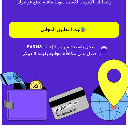
واتصالك بالإنترنت لكسب نقود إضافية لدفع فواتيرك.
ثبت التطبيق المجاني
سجل باستخدام رمز الإحالة
EARN3
واحصل على
مكافأة مجانية بقيمة 3 دولار
!