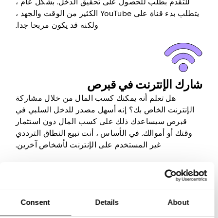
للتقدم بطلب للحصول على تحقيق الدخل. بشكل عام ،
يتطلب بدء قناة على YouTube الكثير من الوقت والجهد ،
ولكنه قد يكون مربحا جدا.
شارك الإنترنت في قبرص
هل تعلم أنه يمكنك كسب المال من خلال مشاركة
الإنترنت الخاص بك؟ إنه أسهل مصدر للدخل السلبي في
قبرص سيساعدك ذلك على كسب المال دون استثمار
وقتك أو أموالك. في الأساس ، أنت تبيع النطاق الترددي
غير المستخدم على الإنترنت لأشخاص آخرين.
كل ما عليك فعله هو تثبيت تطبيق مناسب على جهاز
متصل بالإنترنت ، وإنشاء حساب ، وستقوم الشركة التي
تقف وراءه بالباقي. سيقومون بتأجير النطاق الترددي
Consent
Details
About
الخاص بك للآخرين والسماح لهم باستخدامه من خلال
عنوان IP الخاص بك لأنشطة التصفح الخاصة بهم. لذلك كل