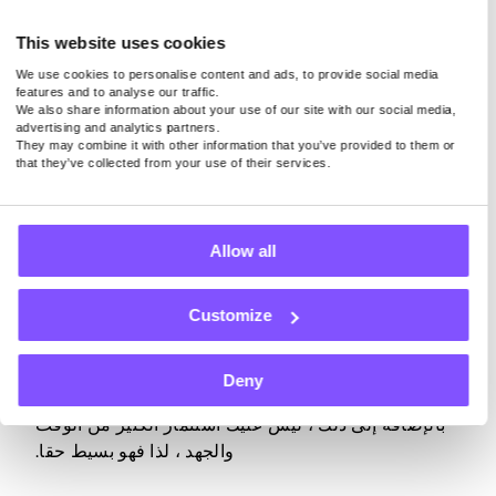
ما عليك فعله هو توصيل جهازك بالإنترنت ، وهذا كل شيء.
This website uses cookies
فقط ضع في اعتبارك أنه فقط باستخدام تطبيق جدير
We use cookies to personalise content and ads, to provide social media
features and to analyse our traffic.
بالثقة يشارك اتصالك بالإنترنت بشكل آمن ، يمكنك تحويل
We also share information about your use of our site with our social media,
النطاق الترددي غير المستخدم إلى نقود دون القلق بشأن
advertising and analytics partners.
They may combine it with other information that you’ve provided to them or
خصوصيتك أو أمانك.
that they’ve collected from your use of their services.
Allow all
المشاركة في الاستطلاعات المدفوعة
Customize
هناك طريقة أخرى سهلة لكسب المال عبر الإنترنت وهي
إكمال الاستطلاعات المدفوعة. على الرغم من أن
المدفوعات لن تجعلك ثريا ، إلا أنها ستوفر لك دفعة مالية
Deny
صغيرة ولكنها كبيرة عندما تكون في أمس الحاجة إليها.
بالإضافة إلى ذلك ، ليس عليك استثمار الكثير من الوقت
والجهد ، لذا فهو بسيط حقا.