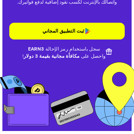
واتصالك بالإنترنت لكسب نقود إضافية لدفع فواتيرك.
ثبت التطبيق المجاني
سجل باستخدام رمز الإحالة
EARN3
واحصل على
مكافأة مجانية بقيمة 3 دولار
!