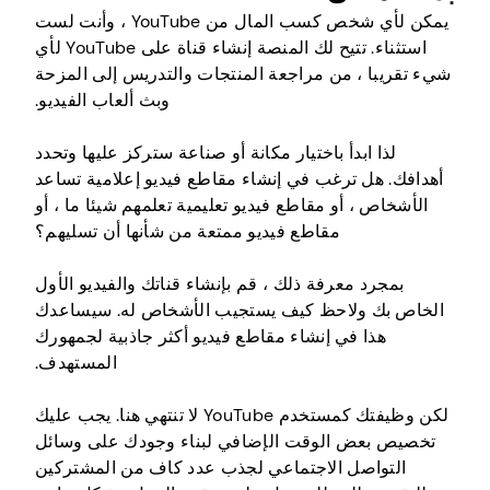
يمكن لأي شخص كسب المال من YouTube ، وأنت لست
استثناء. تتيح لك المنصة إنشاء قناة على YouTube لأي
شيء تقريبا ، من مراجعة المنتجات والتدريس إلى المزحة
وبث ألعاب الفيديو.
لذا ابدأ باختيار مكانة أو صناعة ستركز عليها وتحدد
أهدافك. هل ترغب في إنشاء مقاطع فيديو إعلامية تساعد
الأشخاص ، أو مقاطع فيديو تعليمية تعلمهم شيئا ما ، أو
مقاطع فيديو ممتعة من شأنها أن تسليهم؟
بمجرد معرفة ذلك ، قم بإنشاء قناتك والفيديو الأول
الخاص بك ولاحظ كيف يستجيب الأشخاص له. سيساعدك
هذا في إنشاء مقاطع فيديو أكثر جاذبية لجمهورك
المستهدف.
لكن وظيفتك كمستخدم YouTube لا تنتهي هنا. يجب عليك
تخصيص بعض الوقت الإضافي لبناء وجودك على وسائل
التواصل الاجتماعي لجذب عدد كاف من المشتركين