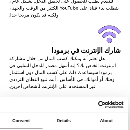
للتقدم بطلب للحصول على تحقيق الدخل. بشكل عام ،
يتطلب بدء قناة على YouTube الكثير من الوقت والجهد ،
ولكنه قد يكون مربحا جدا.
شارك الإنترنت في برمودا
هل تعلم أنه يمكنك كسب المال من خلال مشاركة
الإنترنت الخاص بك؟ إنه أسهل مصدر للدخل السلبي في
برمودا سيساعدك ذلك على كسب المال دون استثمار
وقتك أو أموالك. في الأساس ، أنت تبيع النطاق الترددي
غير المستخدم على الإنترنت لأشخاص آخرين.
كل ما عليك فعله هو تثبيت تطبيق مناسب على جهاز
متصل بالإنترنت ، وإنشاء حساب ، وستقوم الشركة التي
تقف وراءه بالباقي. سيقومون بتأجير النطاق الترددي
Consent
Details
About
الخاص بك للآخرين والسماح لهم باستخدامه من خلال
عنوان IP الخاص بك لأنشطة التصفح الخاصة بهم. لذلك كل