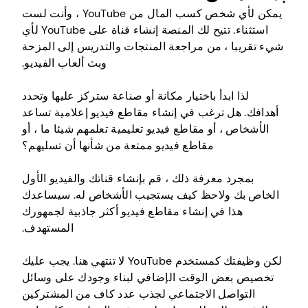
يمكن لأي شخص كسب المال من YouTube ، وأنت لست
استثناء. تتيح لك المنصة إنشاء قناة على YouTube لأي
شيء تقريبا ، من مراجعة المنتجات والتدريس إلى المزحة
وبث ألعاب الفيديو.
لذا ابدأ باختيار مكانة أو صناعة ستركز عليها وتحدد
أهدافك. هل ترغب في إنشاء مقاطع فيديو إعلامية تساعد
الأشخاص ، أو مقاطع فيديو تعليمية تعلمهم شيئا ما ، أو
مقاطع فيديو ممتعة من شأنها أن تسليهم؟
بمجرد معرفة ذلك ، قم بإنشاء قناتك والفيديو الأول
الخاص بك ولاحظ كيف يستجيب الأشخاص له. سيساعدك
هذا في إنشاء مقاطع فيديو أكثر جاذبية لجمهورك
المستهدف.
لكن وظيفتك كمستخدم YouTube لا تنتهي هنا. يجب عليك
تخصيص بعض الوقت الإضافي لبناء وجودك على وسائل
التواصل الاجتماعي لجذب عدد كاف من المشتركين