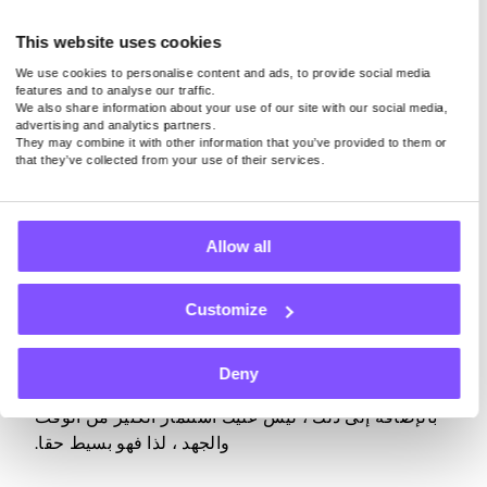
ما عليك فعله هو توصيل جهازك بالإنترنت ، وهذا كل شيء.
This website uses cookies
فقط ضع في اعتبارك أنه فقط باستخدام تطبيق جدير
We use cookies to personalise content and ads, to provide social media
features and to analyse our traffic.
بالثقة يشارك اتصالك بالإنترنت بشكل آمن ، يمكنك تحويل
We also share information about your use of our site with our social media,
النطاق الترددي غير المستخدم إلى نقود دون القلق بشأن
advertising and analytics partners.
They may combine it with other information that you’ve provided to them or
خصوصيتك أو أمانك.
that they’ve collected from your use of their services.
Allow all
المشاركة في الاستطلاعات المدفوعة
Customize
هناك طريقة أخرى سهلة لكسب المال عبر الإنترنت وهي
إكمال الاستطلاعات المدفوعة. على الرغم من أن
المدفوعات لن تجعلك ثريا ، إلا أنها ستوفر لك دفعة مالية
Deny
صغيرة ولكنها كبيرة عندما تكون في أمس الحاجة إليها.
بالإضافة إلى ذلك ، ليس عليك استثمار الكثير من الوقت
والجهد ، لذا فهو بسيط حقا.