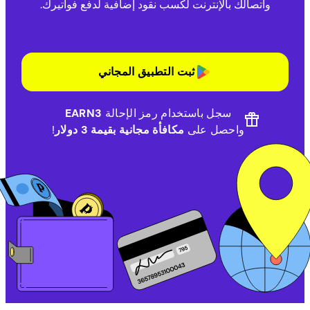
واتصالك بالإنترنت لكسب نقود إضافية لدفع فواتيرك.
ثبت التطبيق المجاني
سجل باستخدام رمز الإحالة
EARN3
واحصل على
مكافأة مجانية بقيمة 3 دولار
!