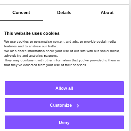
كل ما عليك فعله هو تثبيت تطبيق مناسب على جهاز
Consent
Details
About
متصل بالإنترنت ، وإنشاء حساب ، وستقوم الشركة التي
تقف وراءه بالباقي. سيقومون بتأجير النطاق الترددي
الخاص بك للآخرين والسماح لهم باستخدامه من خلال
This website uses cookies
عنوان IP الخاص بك لأنشطة التصفح الخاصة بهم. لذلك كل
ما عليك فعله هو توصيل جهازك بالإنترنت ، وهذا كل شيء.
We use cookies to personalise content and ads, to provide social media
features and to analyse our traffic.
We also share information about your use of our site with our social media,
فقط ضع في اعتبارك أنه فقط باستخدام تطبيق جدير
advertising and analytics partners.
They may combine it with other information that you’ve provided to them or
بالثقة يشارك اتصالك بالإنترنت بشكل آمن ، يمكنك تحويل
that they’ve collected from your use of their services.
النطاق الترددي غير المستخدم إلى نقود دون القلق بشأن
خصوصيتك أو أمانك.
Allow all
Customize
المشاركة في الاستطلاعات المدفوعة
هناك طريقة أخرى سهلة لكسب المال عبر الإنترنت وهي
Deny
إكمال الاستطلاعات المدفوعة. على الرغم من أن