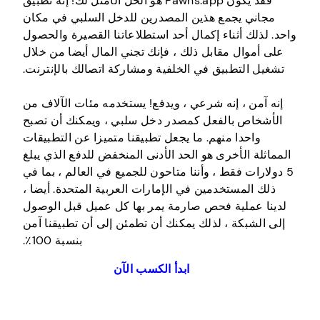
فقد يكون Pawns.app هو الحل الأمثل لك! إنه تطبيق
مجاني يجمع هذين المصدرين للدخل السلبي في مكان
واحد. لذلك أثناء إكمال أحد استطلاعاتنا القصيرة والحصول
على أموال مقابل ذلك ، فإنك تجني المال أيضا من خلال
تشغيل التطبيق في الخلفية ومشاركة اتصالك بالإنترنت.
إنه آمن ، إنه شرعي ، ويدفع! يستخدمه مئات الآلاف من
الأشخاص بالفعل كمصدر دخل سلبي ، ويمكنك أن تصبح
واحدا منهم. ما يجعل تطبيقنا متميزا عن التطبيقات
المماثلة الأخرى هو الحد الأدنى المنخفض للدفع الذي يبلغ
5 دولارات فقط ، وأننا متاحون للجميع في العالم ، بما في
ذلك المستخدمين في الإمارات العربية المتحدة. أيضا ،
لدينا عملية فحص صارمة يمر بها كل عميل قبل الوصول
إلى الشبكة ، لذلك يمكنك أن تطمئن إلى أن تطبيقنا آمن
بنسبة 100٪.
ابدأ الكسب الآن