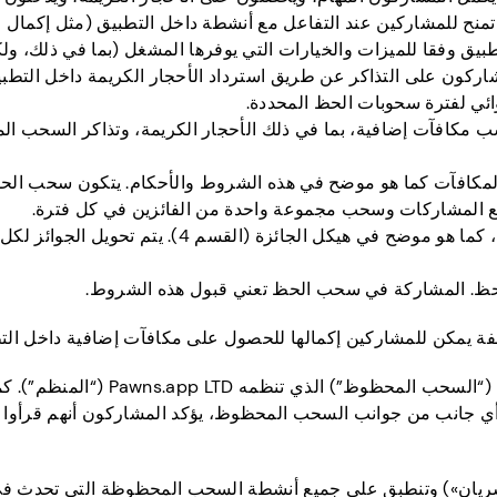
نح للمشاركين عند التفاعل مع أنشطة داخل التطبيق (مثل إكمال المه
 التطبيق وفقا للميزات والخيارات التي يوفرها المشغل (بما في ذلك،
ن على التذاكر عن طريق استرداد الأحجار الكريمة داخل التطبيق 
ئي لفترة سحوبات الحظ المحددة.
ب مكافآت إضافية، بما في ذلك الأحجار الكريمة، وتذاكر السحب ا
لمكافآت كما هو موضح في هذه الشروط والأحكام. يتكون سحب ال
مع المشاركات وسحب مجموعة واحدة من الفائزين في كل فترة.
– أي مكافأة تمنح للفائز في السحب المحظوظ، كما
حظ. المشاركة في سحب الحظ تعني قبول هذه الشروط.
لفة يمكن للمشاركين إكمالها للحصول على مكافآت إضافية داخل التط
تحكم هذه المصطلحات المشاركة في س
أي جانب من جوانب السحب المحظوظ، يؤكد المشاركون أنهم قرأوا وف
ط حيز التنفيذ في 10 مارس 2026 («تاريخ السريان») وتنطبق على جميع أنشطة السحب المحظو