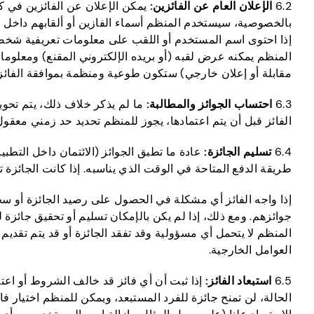
6.2
الإعلان العام عن الفائزين:
يمكن الإعلان عن الفائزين في كل
بالخصوصية، سيستخدم المنظم أسماء الفازين أو ألقابهم داخل ال
إذا احتوى اسم المستخدم أو اللقب على معلومات تعريفية شخصية
المنظم يمكنه عرض لقبه (أو بريده الإلكتروني المقنع) ومعلومات
مقابلة أو إعلان خارجي) ستكون طوعية ومنظمة بموافقة الفائز.
6.3
احتساب الجوائز والمطالبة:
ما لم يذكر خلاف ذلك، يتم تحويل
الفائز قبل أن يتم اعتمادها، يجوز للمنظم تحديد حد زمني معقول ل
6.4
تسليم الجائزة:
عادة ما تطبق الجوائز (الائتمان داخل التطب
طريقة الدفع المتاحة في الوقت الذي يناسبه. إذا كانت الجائزة تتطلب تحققا إضافيا 
إذا واجه الفائز أي مشكلة في الحصول على رصيد الجائزة أو س
جوائزهم. ومع ذلك، إذا لم يكن بالإمكان تسليم أو تحقيق جائزة
المنظم لا يتحمل أي مسؤولية وقد تفقد الجائزة أو قد يتم تقد
العوامل الخارجية.
6.5
استبعاد الفائز:
إذا ثبت أن أي فائز قد خالف الشروط أو اع
الحالة، لن تمنح جائزة للفرد المستبعد، ويمكن للمنظم اختيار