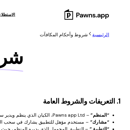
Skip
to
الاستطلا
content
الرئيسية
شروط وأحكام المكافآت
شر
1. التعريفات والشروط العامة
“المنظم”
– Pawns app Ltd، الكيان الذي ينظم ويدير سحب لاكي، وتحت إشراف الترقية.
“مشارك”
– مستخدم مؤهل للتطبيق يشارك في سحب الحظ
“التطبيق”
– التطبيق المحمول الذي يديره المنظم، حيث 