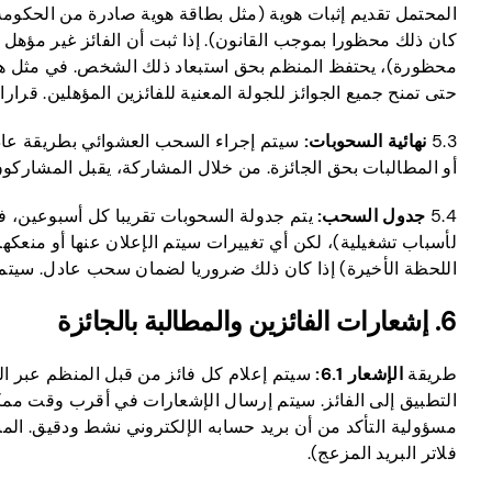
المحتمل تقديم إثبات هوية (مثل بطاقة هوية صادرة من الحكومة) 
كان ذلك محظورا بموجب القانون). إذا ثبت أن الفائز غير مؤهل 
محظورة)، يحتفظ المنظم بحق استبعاد ذلك الشخص. في مثل هذه ال
حتى تمنح جميع الجوائز للجولة المعنية للفائزين المؤهلين. قرار
5.3
نهائية السحوبات:
سيتم إجراء السحب العشوائي بطريقة عادلة
أو المطالبات بحق الجائزة. من خلال المشاركة، يقبل المشاركون 
5.4
جدول السحب:
يتم جدولة السحوبات تقريبا كل أسبوعين، في
لأسباب تشغيلية)، لكن أي تغييرات سيتم الإعلان عنها أو منعك
اللحظة الأخيرة) إذا كان ذلك ضروريا لضمان سحب عادل. سيتم ا
6. إشعارات الفائزين والمطالبة بالجائزة
طريقة
الإشعار 6.1:
سيتم إعلام كل فائز من قبل المنظم عبر ال
مسؤولية التأكد من أن بريد حسابه الإلكتروني نشط ودقيق. الم
فلاتر البريد المزعج).