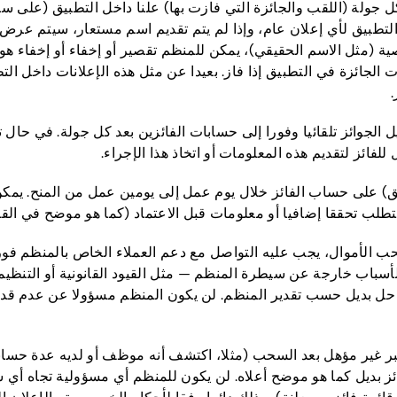
 جولة (اللقب والجائزة التي فازت بها) علنا داخل التطبيق (على سبي
تطبيق لأي إعلان عام، وإذا لم يتم تقديم اسم مستعار، سيتم عرض نس
 (مثل الاسم الحقيقي)، يمكن للمنظم تقصير أو إخفاء أو إخفاء هوي
 الجائزة في التطبيق إذا فاز. بعيدا عن مثل هذه الإعلانات داخل ال
 الجوائز تلقائيا وفورا إلى حسابات الفائزين بعد كل جولة. في حال
لفائز لتقديم هذه المعلومات أو اتخاذ هذا الإجراء.
يق) على حساب الفائز خلال يوم عمل إلى يومين عمل من المنح. يمكن
أو معلومات قبل الاعتماد (كما هو موضح في القسم 6.3)، تسليمها بعد إتمام تلك العملية ب
حب الأموال، يجب عليه التواصل مع دعم العملاء الخاص بالمنظم فو
 لأسباب خارجة عن سيطرة المنظم — مثل القيود القانونية أو التنظيم
يم حل بديل حسب تقدير المنظم. لن يكون المنظم مسؤولا عن عدم قدر
تبر غير مؤهل بعد السحب (مثلا، اكتشف أنه موظف أو لديه عدة حس
 فائز بديل كما هو موضح أعلاه. لن يكون للمنظم أي مسؤولية تجاه