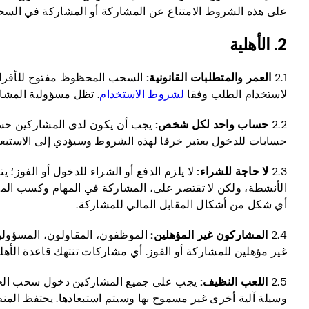
على هذه الشروط الامتناع عن المشاركة أو المشاركة في السح
2. الأهلية
2.1
العمر والمتطلبات القانونية:
السحب المحظوظ مفتوح للأفراد ال
لاستخدام الطلب وفقا
لشروط الاستخدام
. تظل مسؤولية المشارك
2.2
حساب واحد لكل شخص:
يجب أن يكون لدى المشاركين حس
حسابات للدخول يعتبر خرقا لهذه الشروط وسيؤدي إلى الاستبعاد.
2.3
لا حاجة للشراء:
لا يلزم الدفع أو الشراء للدخول أو الفوز
الأنشطة، ولكن لا تقتصر على، المشاركة في المهام وكسب المكا
أي شكل من أشكال المقابل المالي للمشاركة.
2.4
المشاركون غير المؤهلين:
الموظفون، المقاولون، المسؤولون،
غير مؤهلين للمشاركة أو الفوز. أي مشاركات تنتهك قاعدة الأهل
2.5
اللعب النظيف:
يجب على جميع المشاركين دخول سحب الحظ نياب
وسيلة آلية أخرى غير مسموح بها وسيتم استبعادها. يحتفظ المنظ