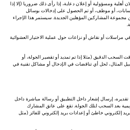
أهلية ومسؤولية أو إعلان دعاية، إذا رأى ذلك ضروريا (إلا إذا
 حسابات، أو موظف، أو تم الحصول على إدخالات بوسائل
ن مجموعة المشاركين المؤهلين الجديدة. سيستمر هذا الإجراء
.
ي مراسلات أو نقاش أو نزاعات حول عملية الاختيار العشوائية
لسحب الدقيق (مثلا إذا تم تمديد أو تقصير الجولة، أو
بيل المثال، لحل أي تناقضات في الإدخال أو مشاكل تقنية في
تقديره، إرسال إشعار داخل التطبيق أو رسالة مباشرة داخل
تم إرسال الإشعارات في أقرب وقت ممكن بعد السحب، ولكن على أي حال خلال فترة كحد أقصى 7 أيام تقويمية بعد السحب لتلك الجولة. تقع على عاتق المشارك
د إلكتروني خاطئ أو إعدادات بريد إلكتروني للفائز (مثل