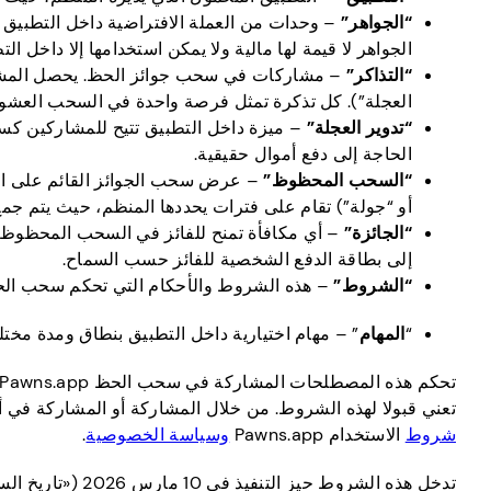
“الجواهر”
– وحدات من العملة الافتراضية داخل التطبيق تم
الجواهر لا قيمة لها مالية ولا يمكن استخدامها إلا داخل
“التذاكر”
– مشاركات في سحب جوائز الحظ. يحصل المشاركو
العجلة”). كل تذكرة تمثل فرصة واحدة في السحب العشوا
“تدوير العجلة”
– ميزة داخل التطبيق تتيح للمشاركين كس
الحاجة إلى دفع أموال حقيقية.
“السحب المحظوظ”
– عرض سحب الجوائز القائم على ا
أو “جولة”) تقام على فترات يحددها المنظم، حيث يتم ج
“الجائزة”
إلى بطاقة الدفع الشخصية للفائز حسب السماح.
“الشروط”
– هذه الشروط والأحكام التي تحكم سحب ال
“
المهام
” – مهام اختيارية داخل التطبيق بنطاق ومدة مخت
تعني قبولا لهذه الشروط. من خلال المشاركة أو المشاركة في 
شروط
الاستخدام Pawns.app
وسياسة الخصوصية
.
تدخل هذه الشرو