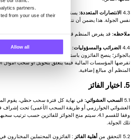
e our traffic.
alytics partners.
4.3
الانتصارات المتعددة:
يستخدم النظام عملية اختيار عشوائية 
ted from your use of their
نفس الجولة. هذا يضمن أن نتيجة كل سحب تعتمد فقط على الصد
ملاحظه:
قد يفرض المنظم قيودا لتقييد عدد انتصارات في كل جو
Allow all
4.4
الضرائب والمسؤوليات:
جميع الضرائب أو الرسوم (إن وجدت)
بالجوائز؛ ينصح الفائزون باستشارة مستشاري الضرائب الخاصي
تفرضها المؤسسات المالية فيما يتعلق بتحويل أو سحب أموال ال
المنظم أي مبالغ إضافية.
5. اختيار الفائز
5.1
السحب العشوائي:
في نهاية كل فترة سحب حظي، يقوم المنظ
العشوائي الخوارزمي أو طريقة السحب الأعمى) تحت إشراف فريق 
وفقا للقسم 4.1. سيتم منح الجوائز للفائزين حسب تر
تلك الجولة.
5.2 التحقق من
أهلية الفائز
: الفائزون المحتملين المختارون ف