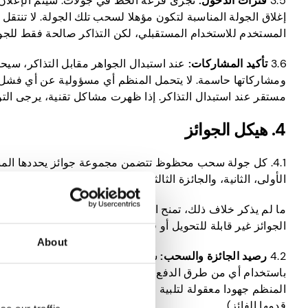
3.5
فترات الدخول:
تجرى قرعة الحظ في جولات. سيتم الإعلان عن 
إغلاق الجولة المناسبة لتكون مؤهلا لسحب تلك الجولة. لا تنتق
المستخدم للاستخدام المستقبلي، لكن التذاكر صالحة فقط للجو
3.6
تأكيد المشاركات:
عند استبدال الجواهر مقابل التذاكر، سيح
ومشاركاتها حاسمة. لا يتحمل المنظم أي مسؤولية عن أي فشل 
مستقر عند استبدال التذاكر. إذا ظهرت مشاكل تقنية، يرجى ال
4. هيكل الجوائز
4.1. كل جولة سحب محظوظ تتضمن مجموعة جوائز يحددها المنظم 
الأولى، الثانية، والجائزة الثالثة) مسبقا داخل التطبيق قبل افتتا
ما لم يذكر خلاف ذلك، تمنح الجوائز كأرصدة بالدولار الأمريكي 
الجوائز غير قابلة للتحويل أو قابلة للتبادل، ولا يجوز استبدال
About
4.2
رصيد الجائزة والسحب:
باستخدام أي من طرق الدفع المتاحة داخل التطبيق، وفقا لعمل
المنظم جهودا معقولة لتلبية طلب سحب الفائز، لكنه غير مسؤول
قدمها الفائز).