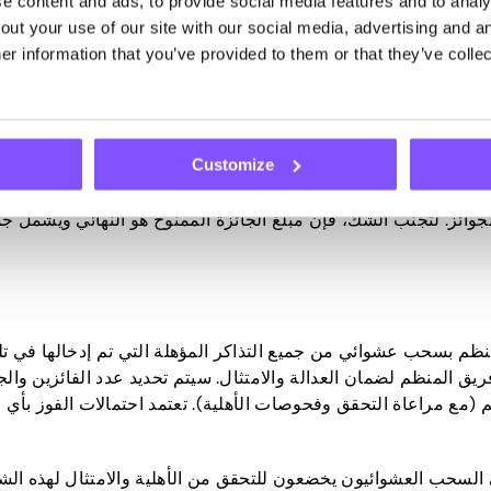
 content and ads, to provide social media features and to analys
ut your use of our site with our social media, advertising and an
حيث تمثل كل تذكرة فرصة واحدة للفوز. نتيجة لذلك، يمكن للمشاركي
r information that you’ve provided to them or that they’ve collec
فة العشوائية.
لة في التحديثات المستقبلية.
Customize
 التي قد تكون مطبقة على الجوائز هي مسؤولية الفائزين وحدها. لا 
ن بهم وهم مسؤولون عن الإبلاغ عن جائزتهم حسب ما يقتضيه القان
جوائز. لتجنب الشك، فإن مبلغ الجائزة الممنوح هو النهائي ويشمل ج
م بسحب عشوائي من جميع التذاكر المؤهلة التي تم إدخالها في تلك
المنظم لضمان العدالة والامتثال. سيتم تحديد عدد الفائزين والجو
تيب سحبهم (مع مراعاة التحقق وفحوصات الأهلية). تعتمد احتمالات الفوز 
ي السحب العشوائيون يخضعون للتحقق من الأهلية والامتثال لهذه ال