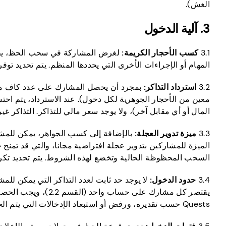
الغش).
3. آلية الدخول
3.1
كسب الأحجار الكريمة:
لغرض المشاركة في سحب الحظ، يجب 
المهام أو الإجراءات الأخرى التي يحددها المنظم. يتم تحديد تو
3.2
استرداد التذاكر:
بمجرد أن يحصل المشارك على عدد كاف من ا
معين من الأحجار الجوهرية لكل دخول). عند الاسترداد، يتم اح
المال أو أي مقابل آخر)، ولا يوجد سعر مالي للتذاكر. التذاكر غ
3.3
ميزة تدوير العجلة:
بالإضافة إلى كسب الجواهر، يمكن للمشا
السحب المحظوظة الحالية وتخضع لهذه الشروط. يتم تحديد تكرار 
3.4
حدود الدخول:
لا يوجد حد ثابت لعدد التذاكر التي يمكن ل
يقتصر كل مشارك عل
Quests حسب تقديره، ورفض أو استبعاد الإدخالات التي يتم الحصول عليها بأي وسيلة احتيالية أو غير مصرح بها (بما في ذلك عبر عدة حسابات أو أي انتهاك لهذه الشروط).