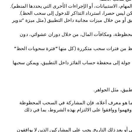
ام، الاستبيانات، أو الإجراءات الأخرى التي يحددها المنظم).
 ولكن ليس حصرا، استرداد التذاكر للدخول إلى سحب الحظ).
أو من خلال ميزات مجانية داخل التطبيق (مثل ميزة “تدوير
لمحظوظة، ومكافآت المال، من خلال دوران عشوائي، دون
حظ من فترات سحب متكررة (كل منها
“
فترة سحوبات الحظ
“
 هو موضح في هيكل الجائزة (القسم 4). يتم تحويل الجوائز لكل جولة إلى محفظة حساب الفائز داخل التطبيق، ويمكن سحبها
بيق، مثل الجواهر.
حب الحظ Pawns.app (“السحب المحظوظ”) الذي تنظمه Pawns.app LTD (“المنظم”). كما هو معرف أعلاه، فإن المشاركة في السحب المحظوظة
هموا ووافقوا على الالتزام بهذه الشروط، بما في ذلك
ظة التي تحدث في أو بعد ذلك التاريخ. يجب على المشاركين الذين لا يوافقون