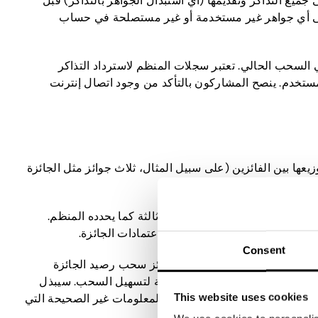
يع التذاكر وتقديمها (أي استبدال الجواهر بالتذاكر) قبل
، تبقى أي جواهر غير مستخدمة أو غير مستصلحة في حساب
السحب الحالي. تعتبر سجلات المنظم لاسترداد التذاكر
تخدم. ينصح المشاركون بالتأكد من وجود اتصال إنترنت
عها بين الفائزين (على سبيل المثال، ثلاث جوائز مثل الجائزة
من قبل المنظم أو من قبل أطراف ثالثة كما يحدده المنظم.
ص الوحيدون المؤهلون للحصول على اعتمادات الجائزة.
Consent
سيتم تحويل الجوائز إلى محفظة حساب كل فائز داخل التطبيق مباشرة بعد التحقق من الفائز (انظر القسم 6). بمجرد الاعتماد، يمكن للفائز سحب رصيد الجائزة
ية تقديم تفاصيل دفع دقيقة ومحدثة لتسهيل السحب. سيبذل
This website uses cookies
ات الناتجة عن معالج الدفع أو المعلومات غير الصحيحة التي