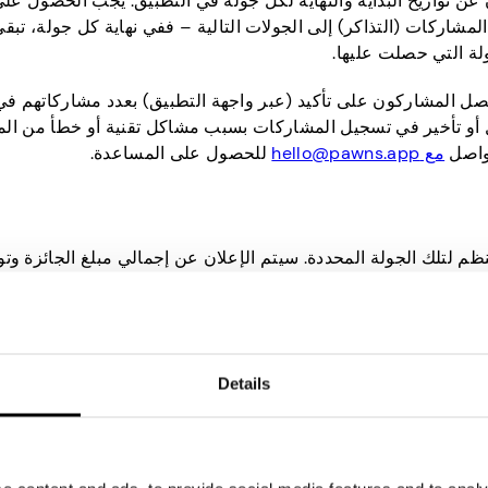
تواريخ البداية والنهاية لكل جولة في التطبيق. يجب الحصول على جم
ل المشاركات (التذاكر) إلى الجولات التالية – ففي نهاية كل جولة
لة التي حصلت عليها.
صل المشاركون على تأكيد (عبر واجهة التطبيق) بعدد مشاركاتهم في 
أو تأخير في تسجيل المشاركات بسبب مشاكل تقنية أو خطأ من المس
تواصل
مع hello@pawns.app
للحصول على المساعدة.
لتلك الجولة المحددة. سيتم الإعلان عن إجمالي مبلغ الجائزة وتوزي
ح كل جولة.
($) إلى حسابات الفائزين داخل التطبيق. يتم تمويل جوائز كل جولة 
ها بعناصر أو أشكال أخرى من المقابل. الفائزون المعينون هم الأشخا
Details
ية السحب القياسية وسياسات التطبيق. تقع على عاتق الفائز مسؤول
 عن أي تأخيرات أو إخفاقات في التحويل خارج سيطرته (مثل التأخير