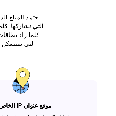
يعتمد المبلغ ال
التي تشاركها. كلم
التي ستتمكن م
موقع عنوان IP الخاص بك