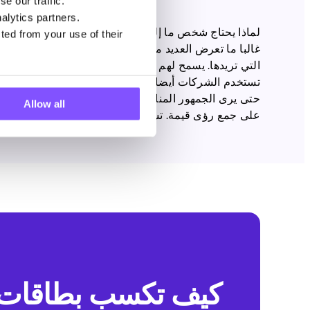
e our traffic.
alytics partners.
لماذا يحتاج شخص ما إلى رأيك أو النطاق الترددي غير الم
ted from your use of their
التي تريدها. يسمح لهم app
تستخدم الشركات أيضا شبكتنا للتحقق مما إذا كان موقعه
حتى يرى الجمهور المناسب إعلاناتها. تساعدنا ميزة الاس
Allow all
على جمع رؤى قيمة. تساعدهم هذه البيانات على تحليل الأ
كيف تكسب