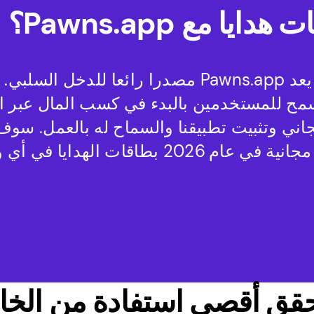
بالنسبة لأولئك الذين لا يعرفون ، يعد Pawns.app مصدرا رائعا للدخل
سمح للمستخدمين بالبدء في كسب المال عبر ال
اني وتثبيت تطبيقنا والسماح له بالعمل. س
بطاقات هدايا Amazon.com.au مجانية في عام 2026 بطاقات ال
قق أقصى استفادة
من الخا