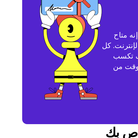
 السلبي. إنه متاح
إنترنت. كل
وف تكسب
هدايا في أي وقت من
ص بك