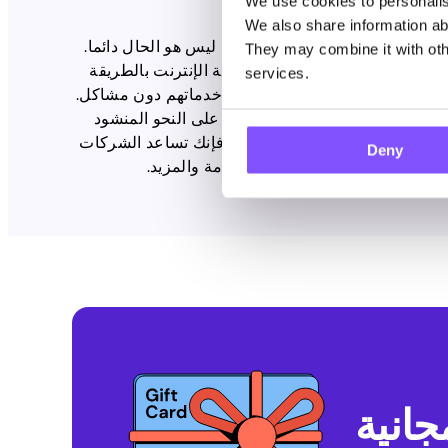
We use cookies to personalise
We also share information abo
لكامل ومتاحا للجميع ، ولكن هذا ليس هو الحال دائما.
They may combine it with othe
يد من محركات البحث ومواقع الويب معلومات مختلفة اعتمادا على موقع الزائر. باستخدام عنوان IP الخاص بك وموقعك ، يمكن للشركة تجربة الإنترنت بالطريقة
services.
أن المستخدمين في منطقة معينة يمكنهم استخدام خدماتهم دون مشاكل.
لحملات التسويقية لمنطقة معينة على النحو المنشود
ل الإجابة على الأسئلة البسيطة ، فإنك تساعد الشركات
Deny
ة والتعرف على الاتجاهات القادمة والمزيد.
هدايا Amazon.com.au مجانية