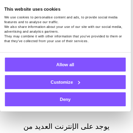
ابدأ الكسب الآن
This website uses cookies
We use cookies to personalise content and ads, to provide social media
features and to analyse our traffic.
ومع ذلك ، يمكن لمستخدمينا كسب ما بين 5 دولارات أمريكية و
We also share information about your use of our site with our social media,
140 دولارا أمريكيا شهريا في المتوسط لمجرد إبقاء تطبيقنا
advertising and analytics partners.
They may combine it with other information that you’ve provided to them or
نشطا على الجهاز. في الوقت الحالي ، ندفع 0.20 دولارا أمريكيا
that they’ve collected from your use of their services.
لكل 1 جيجابايت مشتركة.
Allow all
أعلى 6 استطلاعات
مقدمو
Customize
الخدمات للثقة
Deny
يوجد على الإنترنت العديد من