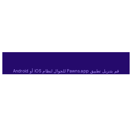
قم بتنزيل تطبيق Pawns.app للجوال لنظام iOS أو Android
قم بالتنزيل من متجر التطبيقات
قم بالتنزيل على Google Play
كسب
عام
الاستطلاعات المدفوعة
كيف يعمل
ألعاب مدفوعة
دعوة صديق
شركاء