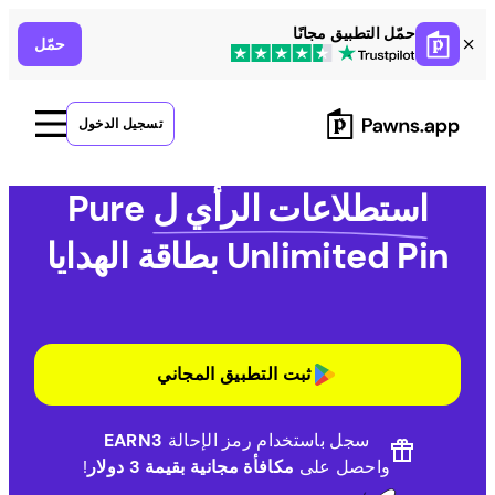
Ski
حمّل التطبيق مجانًا
حمّل
t
conten
تسجيل الدخول
استطلاعات الرأي ل
Pure
Unlimited Pin بطاقة الهدايا
ثبت التطبيق المجاني
سجل باستخدام رمز الإحالة
EARN3
واحصل على
مكافأة مجانية بقيمة 3 دولار
!