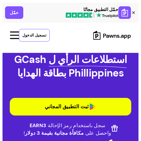
Ski
حمّل التطبيق مجانًا
حمّل
t
conten
تسجيل الدخول
استطلاعات الرأي ل
GCash
Phillippines بطاقة الهدايا
ثبت التطبيق المجاني
سجل باستخدام رمز الإحالة
EARN3
واحصل على
مكافأة مجانية بقيمة 3 دولار
!