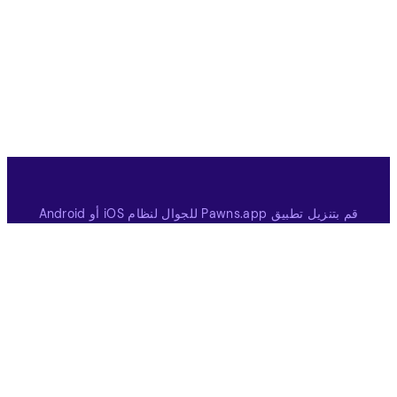
قم بتنزيل تطبيق Pawns.app للجوال لنظام iOS أو Android
قم بالتنزيل من متجر التطبيقات
قم بالتنزيل على Google Play
كسب
عام
الاستطلاعات المدفوعة
كيف يعمل
ألعاب مدفوعة
دعوة صديق
شركاء