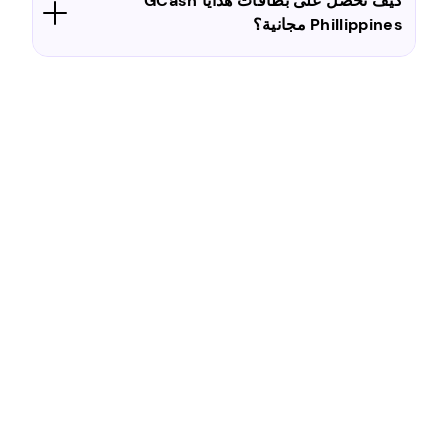
كيف تحصل على بطاقات هدايا GCash
Phillippines مجانية؟