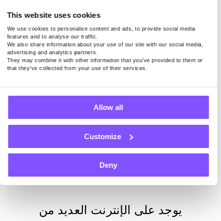
ابدأ الكسب الآن
This website uses cookies
We use cookies to personalise content and ads, to provide social media
features and to analyse our traffic.
ومع ذلك ، يمكن لمستخدمينا كسب ما بين 5 دولارات أمريكية و
We also share information about your use of our site with our social media,
140 دولارا أمريكيا شهريا في المتوسط لمجرد إبقاء تطبيقنا
advertising and analytics partners.
They may combine it with other information that you’ve provided to them or
نشطا على الجهاز. في الوقت الحالي ، ندفع 0.20 دولارا أمريكيا
that they’ve collected from your use of their services.
لكل 1 جيجابايت مشتركة.
Allow all
أعلى 6 استطلاعات
مقدمو
Customize
الخدمات للثقة
Deny
يوجد على الإنترنت العديد من