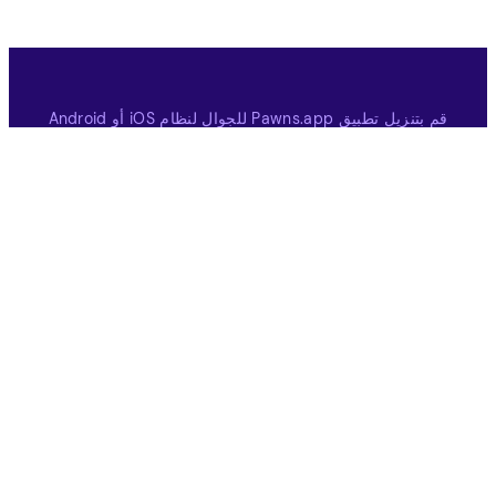
قم بتنزيل تطبيق Pawns.app للجوال لنظام iOS أو Android
قم بالتنزيل من متجر التطبيقات
قم بالتنزيل على Google Play
كسب
عام
الاستطلاعات المدفوعة
كيف يعمل
ألعاب مدفوعة
دعوة صديق
شركاء
المكافات
حمّل Pawns.app
كيف تساعد بياناتك
SDK / API
السحب النقدي
الاسبوعيه
احصل على بطاقات هدايا
مجانية
الاستطلاعات المدفوعة حسب
البلد