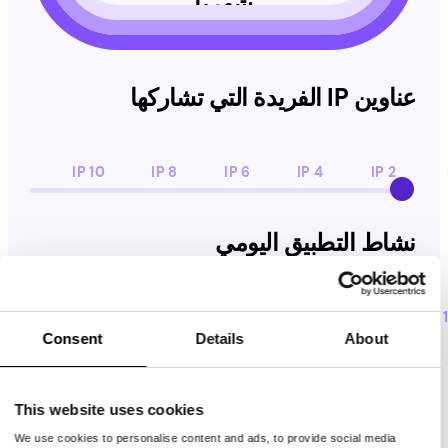
شهرياً
عناوين IP الفريدة التي تشاركها
10 IP
8 IP
6 IP
4 IP
2 IP
نشاط التطبيق اليومي
نشاط التطبيق اليومي
24 h
20 h
16 h
12 h
8 h
4 h
2 h
Consent
Details
About
ابدأ الكسب الآن
This website uses cookies
We use cookies to personalise content and ads, to provide social media
ومع ذلك ، يمكن لمستخدمينا كسب ما بين 5 دولارات أمريكية و