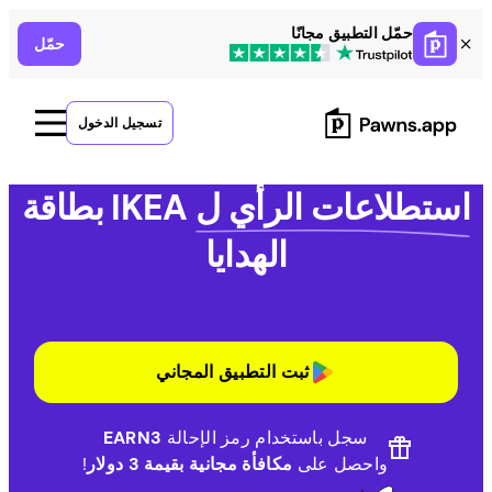
Ski
حمّل التطبيق مجانًا
حمّل
t
conten
تسجيل الدخول
استطلاعات الرأي ل
IKEA بطاقة
الهدايا
ثبت التطبيق المجاني
سجل باستخدام رمز الإحالة
EARN3
واحصل على
مكافأة مجانية بقيمة 3 دولار
!