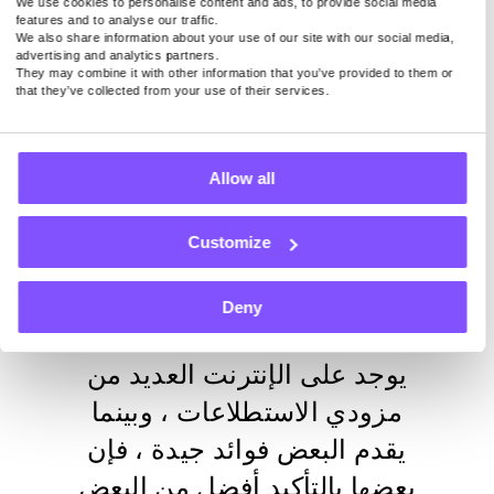
We use cookies to personalise content and ads, to provide social media
140 دولارا أمريكيا شهريا في المتوسط لمجرد إبقاء تطبيقنا
features and to analyse our traffic.
We also share information about your use of our site with our social media,
نشطا على الجهاز. في الوقت الحالي ، ندفع 0.20 دولارا أمريكيا
advertising and analytics partners.
لكل 1 جيجابايت مشتركة.
They may combine it with other information that you’ve provided to them or
that they’ve collected from your use of their services.
Allow all
أعلى 6 استطلاعات
مقدمو
الخدمات للثقة
Customize
Deny
يوجد على الإنترنت العديد من
مزودي الاستطلاعات ، وبينما
يقدم البعض فوائد جيدة ، فإن
بعضها بالتأكيد أفضل من البعض