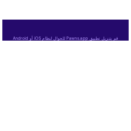
قم بتنزيل تطبيق Pawns.app للجوال لنظام iOS أو Android
قم بالتنزيل من متجر التطبيقات
قم بالتنزيل على Google Play
كسب
عام
الاستطلاعات المدفوعة
كيف يعمل
ألعاب مدفوعة
دعوة صديق
شركاء
المكافات
حمّل Pawns.app
كيف تساعد بياناتك
SDK / API
السحب النقدي
الاسبوعيه
احصل على بطاقات هدايا
مجانية
الاستطلاعات المدفوعة حسب