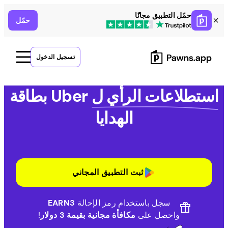
Ski
حمّل التطبيق مجانًا
حمّل
t
conten
تسجيل الدخول
استطلاعات الرأي ل
Uber بطاقة
الهدايا
ثبت التطبيق المجاني
سجل باستخدام رمز الإحالة
EARN3
واحصل على
مكافأة مجانية بقيمة 3 دولار
!