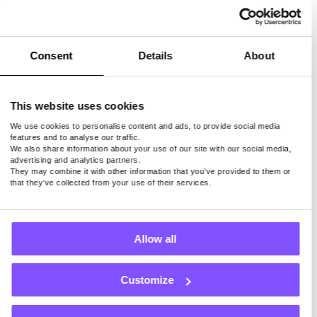
Consent
Details
About
This website uses cookies
1. Pawns.app
We use cookies to personalise content and ads, to provide social media
features and to analyse our traffic.
We also share information about your use of our site with our social media,
advertising and analytics partners.
They may combine it with other information that you’ve provided to them or
that they’ve collected from your use of their services.
Pawns.app هو مزود شرعي تم
تطويره من قبل شركة IPRoyal
الموثوقة. لديها استطلاعات قصيرة
Allow all
تستغرق بضع دقائق فقط للإجابة عليها
، كل منها يدفع حوالي 1 دولار. تحتاج
إلى كسب 5 دولارات فقط لتتمكن من
Customize
السحب. شيء رائع آخر في هذا المزود
هو أنه لا يستخدم النقاط التي يجب