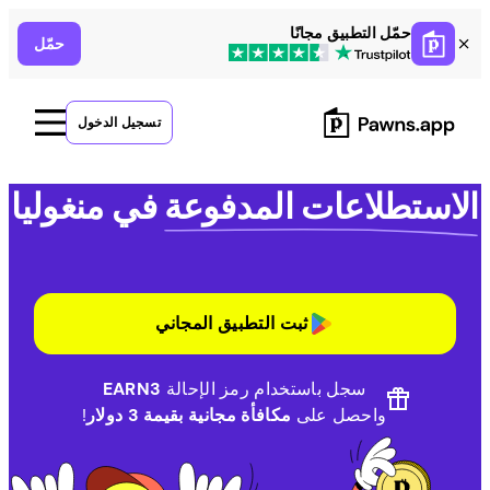
Ski
حمّل التطبيق مجانًا
حمّل
t
conten
تسجيل الدخول
الاستطلاعات المدفوعة
في منغوليا
ثبت التطبيق المجاني
سجل باستخدام رمز الإحالة
EARN3
واحصل على
مكافأة مجانية بقيمة 3 دولار
!