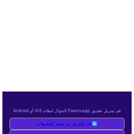
قم بتنزيل تطبيق Pawns.app للجوال لنظام iOS أو Android
قم بالتنزيل من متجر التطبيقات