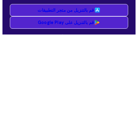
قم بالتنزيل من متجر التطبيقات
قم بالتنزيل على Google Play
كسب
عام
الاستطلاعات المدفوعة
كيف يعمل
ألعاب مدفوعة
دعوة صديق
شركاء
المكافات
كيف تساعد بياناتك
SDK / API
السحب النقدي
الاسبوعيه
احصل على بطاقات هدايا
مجانية
الاستطلاعات المدفوعة حسب
البلد
حمّل Pawns.app
شركة
استطلاعات الرأي لبطاقات
الهدايا
من نحن
بدائل الاستطلاعات
مستخدمونا
كسب المال في بلدك
اتصل بنا
المدونة
مركز المساعدة