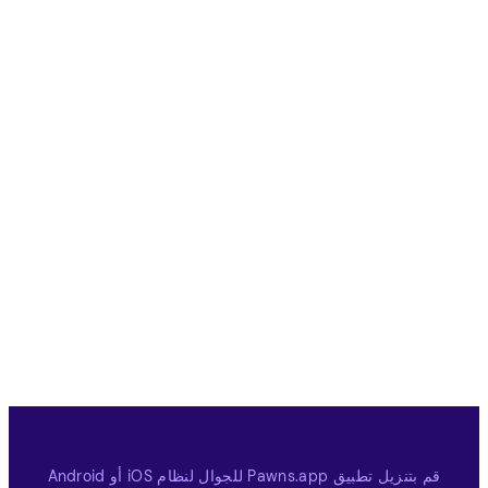
قم بتنزيل تطبيق Pawns.app للجوال لنظام iOS أو Android