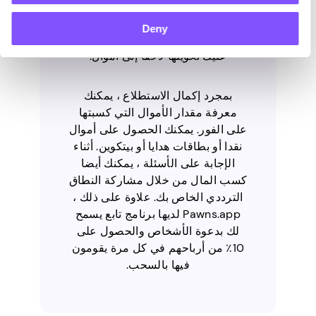
إلى كسب 5 دولارات فقط لتتمكن من
السحب. شيء رائع آخر في هذا المزود
Deny
هو أنه لا يستخدم النقاط التي يجب
عليك تحويلها لاحقا إلى أموال.
بمجرد إكمال الاستطلاع ، يمكنك
معرفة مقدار الأموال التي كسبتها
على الفور. يمكنك الحصول على أموال
نقدا أو بطاقات هدايا أو بيتكوين. أثناء
الإجابة على الأسئلة ، يمكنك أيضا
كسب المال من خلال مشاركة النطاق
الترددي الخاص بك. علاوة على ذلك ،
Pawns.app لديها برنامج تابع يسمح
لك بدعوة الأشخاص والحصول على
10٪ من أرباحهم في كل مرة يقومون
فيها بالسحب.