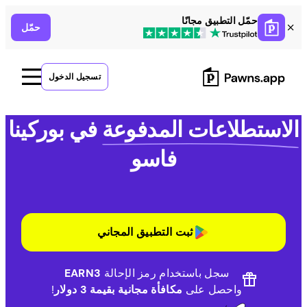
Ski
حمّل التطبيق مجانًا
حمّل
t
conten
تسجيل الدخول
الاستطلاعات المدفوعة
في بوركينا
فاسو
ثبت التطبيق المجاني
سجل باستخدام رمز الإحالة
EARN3
واحصل على
مكافأة مجانية بقيمة 3 دولار
!