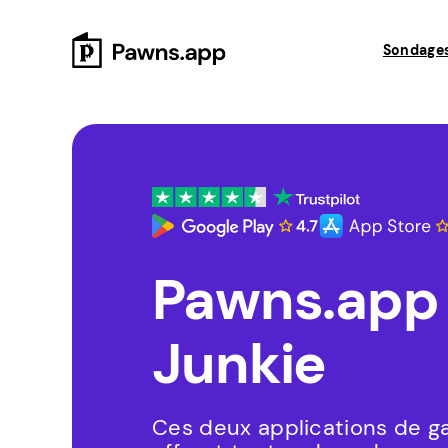
Skip
to
Sondage
content
Pawns.app 
Junkie
Ces deux applications de g