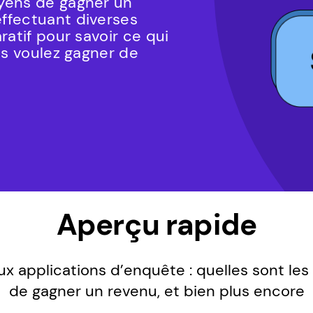
yens de gagner un
ffectuant diverses
ratif pour savoir ce qui
us voulez gagner de
Aperçu rapide
x applications d’enquête : quelles sont le
de gagner un revenu, et bien plus encore