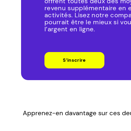
offrent toutes deux des mo
revenu supplémentaire en e
activités. Lisez notre compa
pourrait être le mieux si vo
l’argent en ligne.
S’inscrire
Apprenez-en davantage sur ces deu