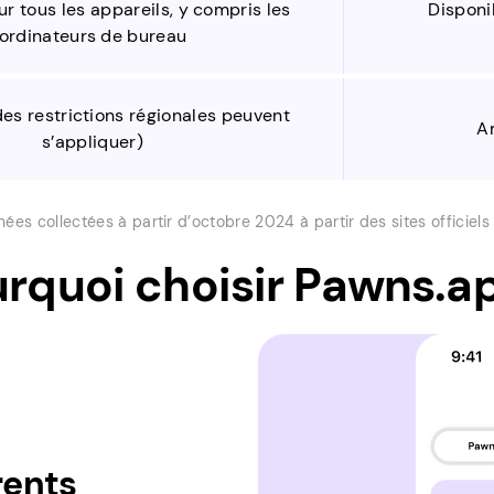
ur tous les appareils, y compris les
Disponi
ordinateurs de bureau
es restrictions régionales peuvent
A
s’appliquer)
ées collectées à partir d’octobre 2024 à partir des sites officiels 
rquoi choisir Pawns.a
rents