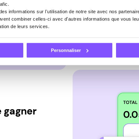
afic.
Pawns.app
offre aux
s informations sur l'utilisation de notre site avec nos partenai
de paiement, allant 
euvent combiner celles-ci avec d'autres informations que vous leur
bancaires, les cart
sation de leurs services.
options sont égaleme
les méthodes de pai
Personnaliser
e gagner