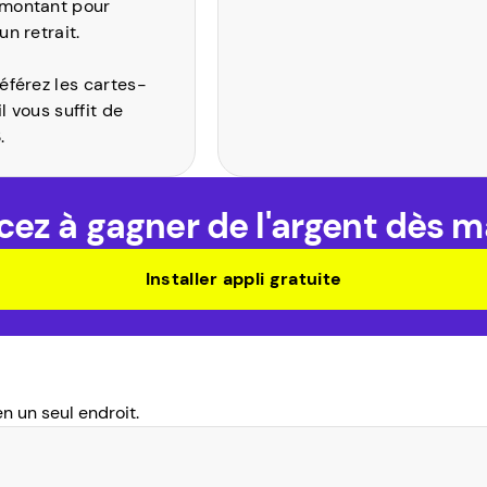
 montant pour
un retrait.
éférez les cartes-
l vous suffit de
.
z à gagner de l'argent dès m
Installer appli gratuite
n un seul endroit.