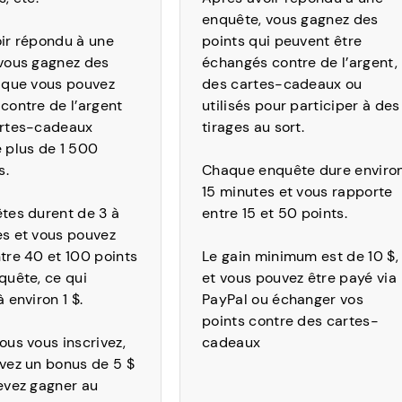
enquête, vous gagnez des
ir répondu à une
points qui peuvent être
vous gagnez des
échangés contre de l’argent,
 que vous pouvez
des cartes-cadeaux ou
contre de l’argent
utilisés pour participer à des
artes-cadeaux
tirages au sort.
 plus de 1 500
s.
Chaque enquête dure enviro
15 minutes et vous rapporte
tes durent de 3 à
entre 15 et 50 points.
s et vous pouvez
tre 40 et 100 points
Le gain minimum est de 10 $,
quête, ce qui
et vous pouvez être payé via
 environ 1 $.
PayPal ou échanger vos
points contre des cartes-
ous vous inscrivez,
cadeaux
vez un bonus de 5 $
evez gagner au