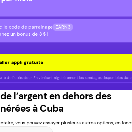
ec le code de parrainage
EARN3
enez un bonus de 3 $ !
aller appli gratuite
é de l’utilisateur. En vérifiant régulièrement les sondages disponibles dans
de l’argent en dehors des
nérées à Cuba
taire, vous pouvez essayer plusieurs autres options, en fonc