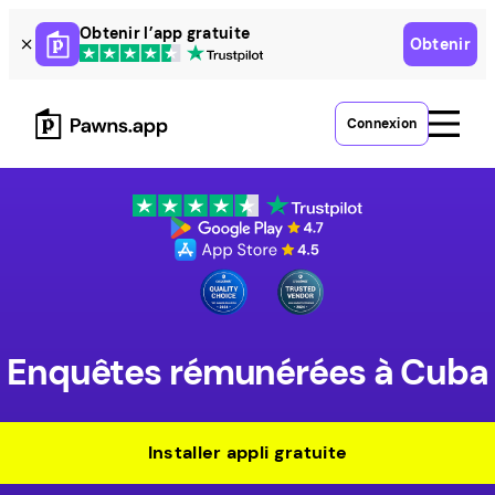
Skip
Obtenir l’app gratuite
Obtenir
to
content
Connexion
Enquêtes rémunérées à Cuba
Installer appli gratuite