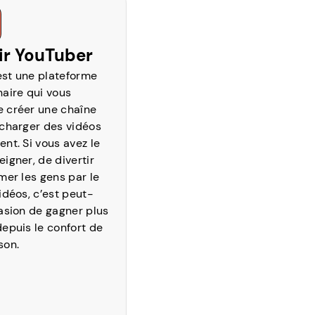
ir YouTuber
st une plateforme
naire qui vous
 créer une chaîne
écharger des vidéos
nt. Si vous avez le
igner, de divertir
mer les gens par le
idéos, c’est peut-
casion de gagner plus
depuis le confort de
son.