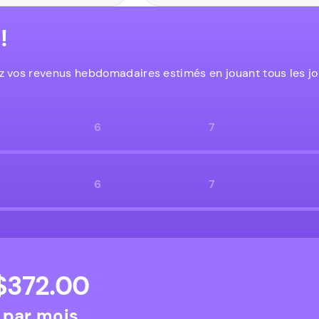
!
z vos revenus hebdomadaires estimés en jouant tous les jo
6
7
6
7
$
372.00
par mois