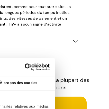
xistent, comme pour tout autre site. La
de longues périodes de temps inutiles
ints, des vitesses de paiement et un
nt, il n’y a aucun signe d’activité
les plateformes de récompenses, vous
à quelques inconvénients. Après tout,
gent supplémentaire sans faire beaucoup
us souhaitez essayer. La plupart des
À propos des cookies
 offres et recommandations
nnalités relatives aux médias