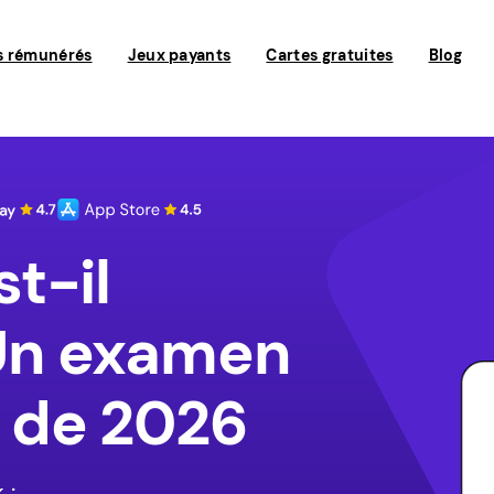
s rémunérés
Jeux payants
Cartes gratuites
Blog
t-il
 Un examen
 de 2026
 :