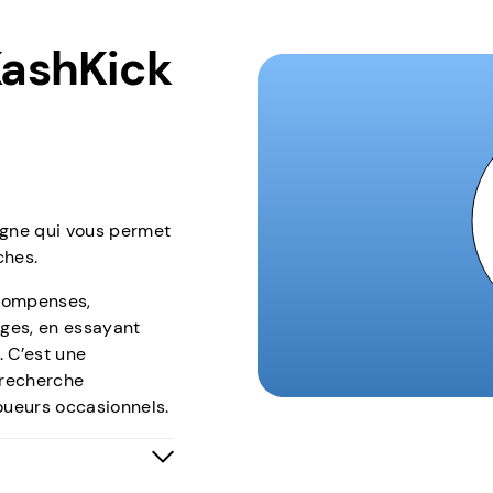
KashKick
igne qui vous permet
ches.
écompenses,
ges, en essayant
. C’est une
 recherche
oueurs occasionnels.
s personnes qui
exibles depuis chez