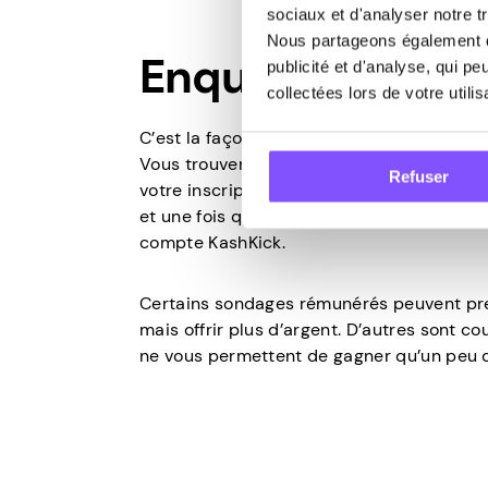
sociaux et d'analyser notre tr
Nous partageons également de
Enquêtes
publicité et d'analyse, qui p
collectées lors de votre utili
C’est la façon la plus courante dont les ut
Vous trouverez de nombreuses opportuni
Refuser
votre inscription. Choisissez un sondage,
et une fois qu’il est approuvé, les récomp
compte KashKick.
Certains sondages rémunérés peuvent pr
mais offrir plus d’argent. D’autres sont co
ne vous permettent de gagner qu’un peu d