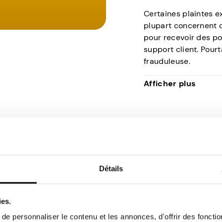
Certaines plaintes e
plupart concernent 
pour recevoir des po
support client. Pourta
frauduleuse.
Comme pour toutes 
Afficher plus
devez vous attendre 
vous gagnez de l’ar
d’efforts.
ionne KashKick ?
ectez et vous choisissez les tâches que vo
Détails
nent de quatre méthodes : enquêtes, jeux,
ies.
e personnaliser le contenu et les annonces, d'offrir des fonctio