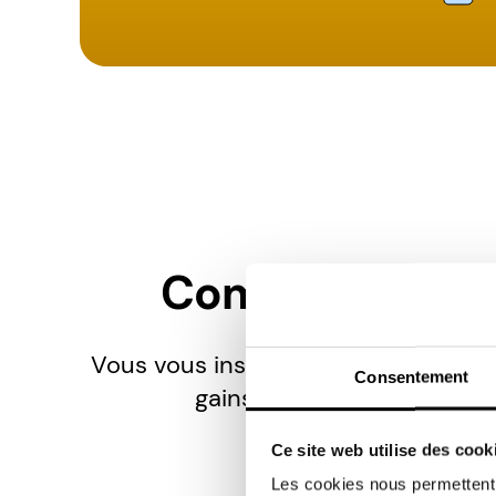
Comment fonct
Vous vous inscrivez, vous vous conn
Consentement
gains de KashKick provien
Ce site web utilise des cook
Les cookies nous permettent d