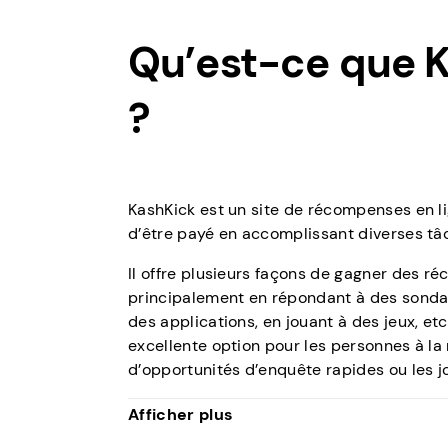
Qu’est-ce que 
?
KashKick est un site de récompenses en l
d’être payé en accomplissant diverses tâ
Il offre plusieurs façons de gagner des r
principalement en répondant à des sonda
des applications, en jouant à des jeux, etc
excellente option pour les personnes à la
d’opportunités d’enquête rapides ou les j
L’adhésion est gratuite et conçue pour le
Afficher plus
souhaitent des possibilités de revenus fl