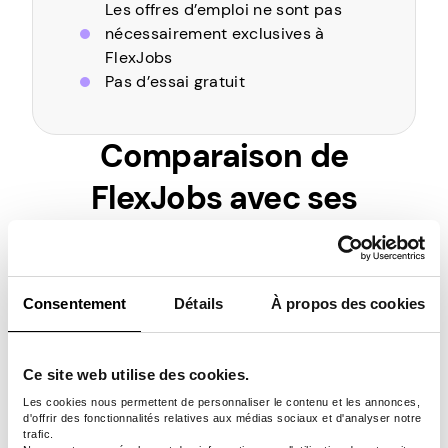
Les offres d’emploi ne sont pas
nécessairement exclusives à
FlexJobs
Pas d’essai gratuit
Comparaison de
FlexJobs avec ses
concurrents
Trava
Consentement
Détails
À propos des cookies
Caractéristi
FlexJ
illeur
Pawn
Fiverr
que
obs
du
s.app
clic
Ce site web utilise des cookies.
Infor
Une
Micro
Sonda
Les cookies nous permettent de personnaliser le contenu et les annonces,
matiq
variét
tâche
ges et
d'offrir des fonctionnalités relatives aux médias sociaux et d'analyser notre
trafic.
ue,
é de
s
jeux