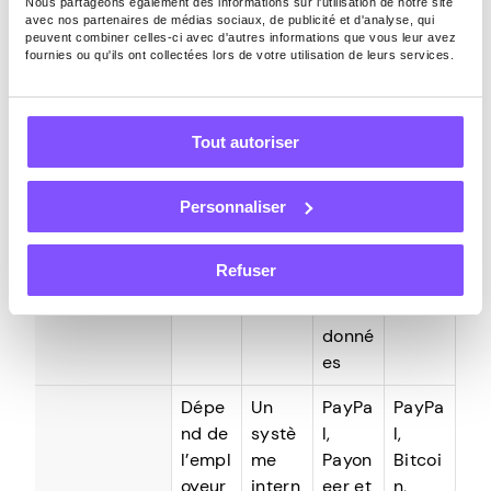
Nous partageons également des informations sur l'utilisation de notre site
marke
conce
d’écri
rému
avec nos partenaires de médias sociaux, de publicité et d'analyse, qui
peuvent combiner celles-ci avec d'autres informations que vous leur avez
ting,
rts
ture,
nérés
fournies ou qu'ils ont collectées lors de votre utilisation de leurs services.
servic
indép
de
e
endan
trans
client
ts
cripti
Types de
Tout autoriser
et
basés
on, de
tâches
autre
sur
reche
s
des
rche
Personnaliser
travai
projet
et de
l à
s
traite
Refuser
dista
ment
nce
de
donné
es
Dépe
Un
PayPa
PayPa
nd de
systè
l,
l,
l’empl
me
Payon
Bitcoi
oyeur
intern
eer et
n,