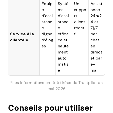
Équip
Systè
Un
Assist
e
me
suppo
ance
d’assi
d’assi
rt
24h/2
stanc
stanc
client
4 et
e
e
réacti
7j/7
Service à la
digne
effica
f
par
clientèle
d’élog
ce et
chat
es
haute
en
ment
direct
auto
et par
matis
e-
é
mail
*Les informations ont été tirées de Trustpilot en
mai 2026
Conseils pour utiliser