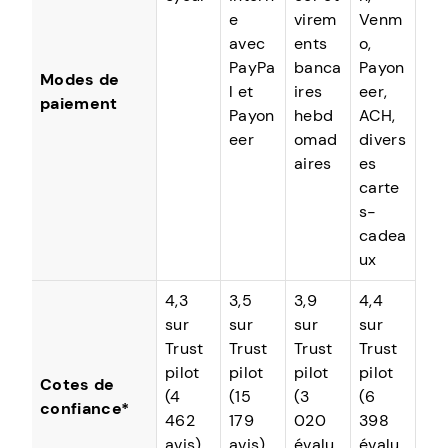
e
virem
Venm
avec
ents
o,
PayPa
banca
Payon
Modes de
l et
ires
eer,
paiement
Payon
hebd
ACH,
eer
omad
divers
aires
es
carte
s-
cadea
ux
4,3
3,5
3,9
4,4
sur
sur
sur
sur
Trust
Trust
Trust
Trust
pilot
pilot
pilot
pilot
Cotes de
(4
(15
(3
(6
confiance*
462
179
020
398
avis)
avis)
évalu
évalu