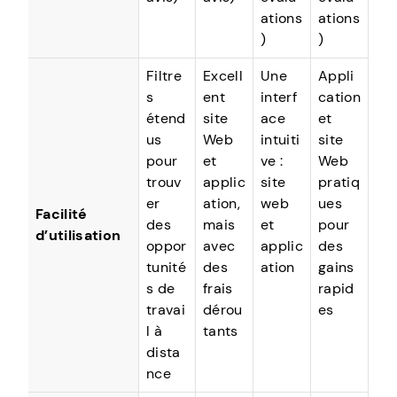
ations
ations
)
)
Filtre
Excell
Une
Appli
s
ent
interf
cation
étend
site
ace
et
us
Web
intuiti
site
pour
et
ve :
Web
trouv
applic
site
pratiq
er
ation,
web
ues
Facilité
des
mais
et
pour
d’utilisation
oppor
avec
applic
des
tunité
des
ation
gains
s de
frais
rapid
travai
dérou
es
l à
tants
dista
nce