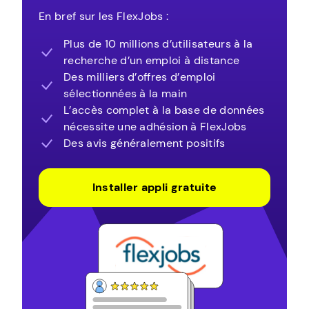
En bref sur les FlexJobs :
Plus de 10 millions d’utilisateurs à la
recherche d’un emploi à distance
Des milliers d’offres d’emploi
sélectionnées à la main
L’accès complet à la base de données
nécessite une adhésion à FlexJobs
Des avis généralement positifs
Installer appli gratuite