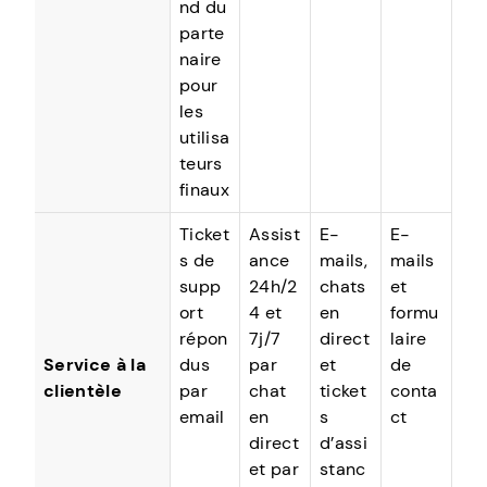
nd du
parte
naire
pour
les
utilisa
teurs
finaux
Ticket
Assist
E-
E-
s de
ance
mails,
mails
supp
24h/2
chats
et
ort
4 et
en
formu
répon
7j/7
direct
laire
Service à la
dus
par
et
de
clientèle
par
chat
ticket
conta
email
en
s
ct
direct
d’assi
et par
stanc