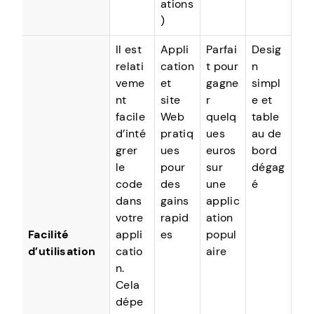
ations
)
Il est
Appli
Parfai
Desig
relati
cation
t pour
n
veme
et
gagne
simpl
nt
site
r
e et
facile
Web
quelq
table
d’inté
pratiq
ues
au de
grer
ues
euros
bord
le
pour
sur
dégag
code
des
une
é
dans
gains
applic
votre
rapid
ation
Facilité
appli
es
popul
d’utilisation
catio
aire
n.
Cela
dépe