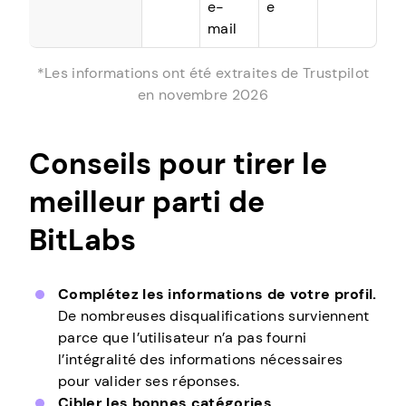
e-
e
mail
*Les informations ont été extraites de Trustpilot
en novembre 2026
Conseils pour tirer le
meilleur parti de
BitLabs
Complétez les informations de votre profil.
De nombreuses disqualifications surviennent
parce que l’utilisateur n’a pas fourni
l’intégralité des informations nécessaires
pour valider ses réponses.
Cibler les bonnes catégories