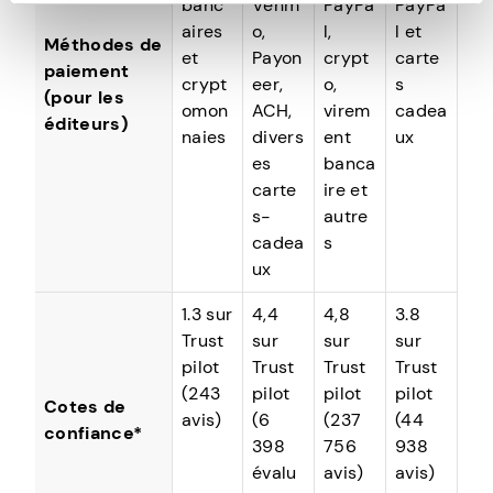
banc
Venm
PayPa
PayPa
aires
o,
l,
l et
Méthodes de
et
Payon
crypt
carte
paiement
crypt
eer,
o,
s
(pour les
omon
ACH,
virem
cadea
éditeurs)
naies
divers
ent
ux
es
banca
carte
ire et
s-
autre
cadea
s
ux
1.3 sur
4,4
4,8
3.8
Trust
sur
sur
sur
pilot
Trust
Trust
Trust
(243
pilot
pilot
pilot
Cotes de
avis)
(6
(237
(44
confiance*
398
756
938
évalu
avis)
avis)