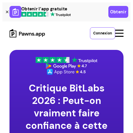
Skip
Obtenir l’app gratuite
Obtenir
to
content
Connexion
Critique BitLabs
2026 : Peut-on
vraiment faire
confiance à cette