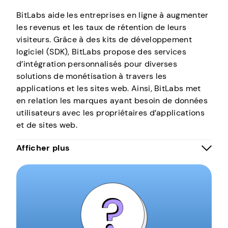
BitLabs aide les entreprises en ligne à augmenter
les revenus et les taux de rétention de leurs
visiteurs. Grâce à des kits de développement
logiciel (SDK), BitLabs propose des services
d’intégration personnalisés pour diverses
solutions de monétisation à travers les
applications et les sites web. Ainsi, BitLabs met
en relation les marques ayant besoin de données
utilisateurs avec les propriétaires d’applications
et de sites web.
Les utilisateurs finaux peuvent gagner de l’argent
Afficher plus
grâce aux programmes partenaires de BitLabs,
tels que Freecash, Prime Opinion, et bien d’autres.
BitLabs Offerwall apparaîtra, et vous devrez
remplir l’une des activités, telles que des
sondages, des jeux, des microtâches, des achats
de cashback, et d’autres.