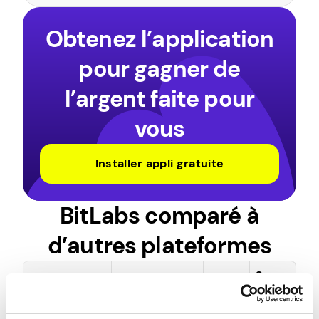
Obtenez l’application
pour gagner de
l’argent faite pour
vous
Installer appli gratuite
BitLabs comparé à
d’autres plateformes
Surve
Caractéristi
BitLa
Pawn
Freec
y
que
bs
s.app
ash
Junki