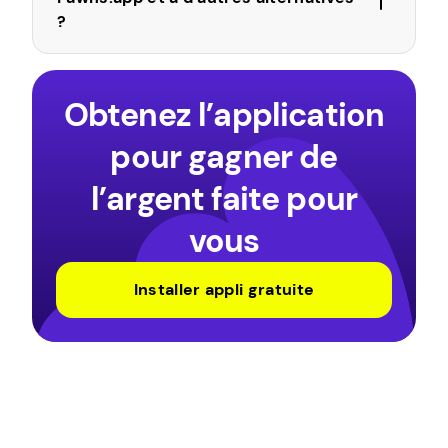
?
Obtenez l’application
pour gagner de
l’argent faite pour
vous
Installer appli gratuite