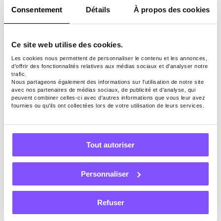
e
Consentement
Détails
À propos des cookies
Enqu
Sonda
Enquê
Enquê
êtes,
ges
tes,
tes,
Ce site web utilise des cookies.
micro
rému
jeux
group
Les cookies nous permettent de personnaliser le contenu et les annonces,
tâche
nérés
mobil
es de
d'offrir des fonctionnalités relatives aux médias sociaux et d'analyser notre
s,
et
es,
discu
trafic.
Nous partageons également des informations sur l'utilisation de notre site
Types de
jeux,
jeux
tests
ssion,
avec nos partenaires de médias sociaux, de publicité et d'analyse, qui
tâches
offres
avec
et
progr
peuvent combiner celles-ci avec d'autres informations que vous leur avez
fournies ou qu'ils ont collectées lors de votre utilisation de leurs services.
et
réco
autre
amme
autre
mpen
s
Surf
s
ses
tâche
to
tâche
s
Earn
Tout autoriser
s
Personnaliser
PayPa
PayPa
Carte
Virem
l,
l,
s-
ent
virem
Bitcoi
cadea
banca
Refuser
ents
n,
ux,
ire,