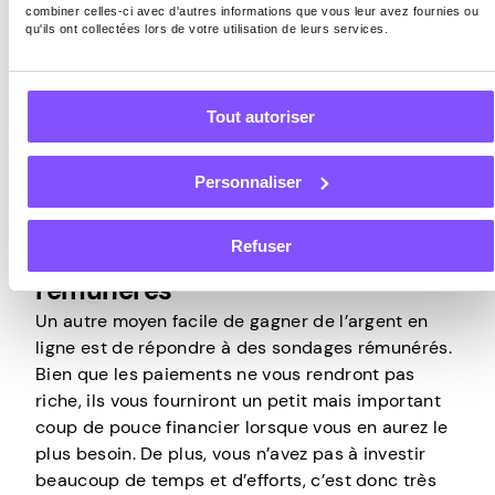
utilisant une application digne de confiance qui
combiner celles-ci avec d'autres informations que vous leur avez fournies ou
qu'ils ont collectées lors de votre utilisation de leurs services.
partage en toute sécurité votre connexion
Internet que vous pouvez transformer votre bande
passante inutilisée en argent sans vous soucier
Tout autoriser
de votre vie privée ou de votre sécurité.
Personnaliser
Refuser
Participer à des sondages
rémunérés
Un autre moyen facile de gagner de l’argent en
ligne est de répondre à des sondages rémunérés.
Bien que les paiements ne vous rendront pas
riche, ils vous fourniront un petit mais important
coup de pouce financier lorsque vous en aurez le
plus besoin. De plus, vous n’avez pas à investir
beaucoup de temps et d’efforts, c’est donc très